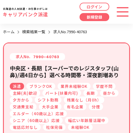
ログイン
北海道の人材派遣・お仕事さがしは
キャリアバンク派遣
新規登録
最近見た求人
ホーム
検索結果一覧
求人No.7990-40763
勤務地
指定なし
求人履歴はありません。
職種
指定なし
求人No.
7990-40763
中央区・長期【スーパーでのレジスタッフ(山
最近利用した検索条件
鼻)/週4日から】選べる時間帯・深夜割増あり
給与
時給/日給/月給から選択
派遣
ブランクOK
業界未経験OK
学歴不問
検索履歴はありません。
こだわり
指定なし
主婦(夫)歓迎
パート(扶養内可)
長期
昼から
夕方から
シフト勤務
残業なし（月0h）
交通費支給
大手企業
有名企業
分煙
キーワード
指定なし
エルダー（40歳以上）応援
シニア（60歳以上）応援
幅広い年齢層活躍中
電話応対なし
社保完備
未経験OK