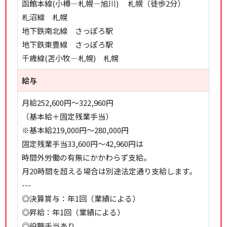
函館本線(小樽―札幌―旭川) 札幌（徒歩2分）
札沼線 札幌
地下鉄南北線 さっぽろ駅
地下鉄東豊線 さっぽろ駅
千歳線(苫小牧―札幌) 札幌
給与
月給252,600円～322,960円
（基本給＋固定残業手当）
※基本給219,000円～280,000円
固定残業手当33,600円～42,960円は
時間外労働の有無にかかわらず支給。
月20時間を超える場合は別途法定通り支給します。
---
◎決算賞与：年1回（業績による）
◎昇給：年1回（業績による）
◎役職手当あり