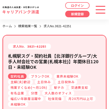
ログイン
北海道の人材派遣・お仕事さがしは
キャリアバンク派遣
新規登録
最近見た求人
ホーム
検索結果一覧
求人No.3821-42251
勤務地
指定なし
求人履歴はありません。
職種
指定なし
求人No.
3821-42251
札幌駅スグ・契約社員【北洋銀行グループ/大
最近利用した検索条件
手人材会社での営業(札幌本社)】年間休日120
給与
時給/日給/月給から選択
日・未経験OK
検索履歴はありません。
こだわり
指定なし
契約社員
ブランクOK
業界未経験OK
主婦(夫)歓迎
土日休み
土日祝休み
残業すくなめ(～月10h)
駅チカ
交通費支給
キーワード
指定なし
有名企業
分煙
大人数のオフィス
幅広い年齢層活躍中
社保完備
月20万円以上可
未経験OK