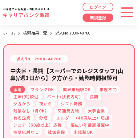
ログイン
北海道の人材派遣・お仕事さがしは
キャリアバンク派遣
新規登録
最近見た求人
ホーム
検索結果一覧
求人No.7990-40760
勤務地
指定なし
求人履歴はありません。
職種
指定なし
求人No.
7990-40760
中央区・長期【スーパーでのレジスタッフ(山
最近利用した検索条件
鼻)/週3日から】夕方から・勤務時間相談可
給与
時給/日給/月給から選択
派遣
ブランクOK
業界未経験OK
学歴不問
検索履歴はありません。
こだわり
指定なし
主婦(夫)歓迎
パート(扶養内可)
長期
夕方から
夜から
シフト勤務
残業なし（月0h）
交通費支給
大手企業
キーワード
指定なし
有名企業
分煙
エルダー（40歳以上）応援
シニア（60歳以上）応援
幅広い年齢層活躍中
電話応対なし
社保完備
未経験OK