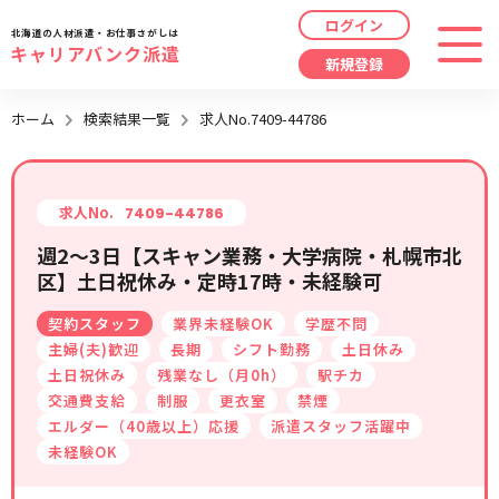
ログイン
北海道の人材派遣・お仕事さがしは
キャリアバンク派遣
新規登録
最近見た求人
ホーム
検索結果一覧
求人No.7409-44786
勤務地
指定なし
求人履歴はありません。
職種
指定なし
求人No.
7409-44786
週2～3日【スキャン業務・大学病院・札幌市北
最近利用した検索条件
区】土日祝休み・定時17時・未経験可
給与
時給/日給/月給から選択
契約スタッフ
業界未経験OK
学歴不問
検索履歴はありません。
こだわり
指定なし
主婦(夫)歓迎
長期
シフト勤務
土日休み
土日祝休み
残業なし（月0h）
駅チカ
交通費支給
制服
更衣室
禁煙
キーワード
指定なし
エルダー（40歳以上）応援
派遣スタッフ活躍中
未経験OK