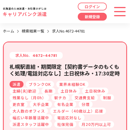
ログイン
北海道の人材派遣・お仕事さがしは
キャリアバンク派遣
新規登録
最近見た求人
ホーム
検索結果一覧
求人No.4672-44781
勤務地
指定なし
求人履歴はありません。
職種
指定なし
求人No.
4672-44781
札幌駅直結・期間限定【契約書データのもくも
最近利用した検索条件
く処理/電話対応なし】土日祝休み・17:30定時
給与
時給/日給/月給から選択
派遣
ブランクOK
業界未経験OK
検索履歴はありません。
こだわり
指定なし
主婦(夫)歓迎
長期
土日休み
土日祝休み
残業なし（月0h）
駅チカ
交通費支給
制服
更衣室
大手企業
有名企業
分煙
キーワード
指定なし
大人数のオフィス
エルダー（40歳以上）応援
幅広い年齢層活躍中
電話応対なし
派遣スタッフ活躍中
社保完備
月20万円以上可