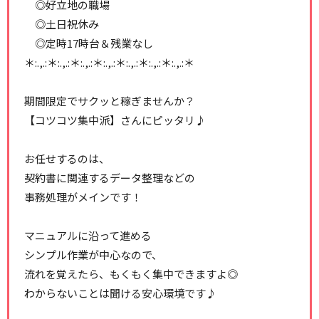
◎好立地の職場
◎土日祝休み
◎定時17時台＆残業なし
＊:.,.:＊:.,.:＊:.,.:＊:.,.:＊:.,.:＊:.,.:＊:.,.:＊
期間限定でサクッと稼ぎませんか？
【コツコツ集中派】さんにピッタリ♪
お任せするのは、
契約書に関連するデータ整理などの
事務処理がメインです！
マニュアルに沿って進める
シンプル作業が中心なので、
流れを覚えたら、もくもく集中できますよ◎
わからないことは聞ける安心環境です♪