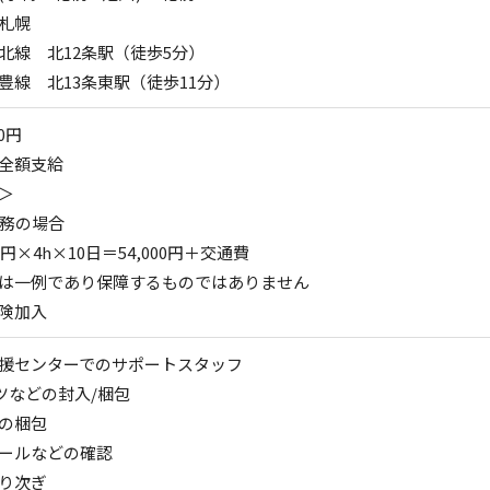
札幌
北線 北12条駅（徒歩5分）
豊線 北13条東駅（徒歩11分）
0円
全額支給
＞
勤務の場合
0円×4h×10日＝54,000円＋交通費
は一例であり保障するものではありません
険加入
援センターでのサポートスタッフ
ツなどの封入/梱包
の梱包
ールなどの確認
り次ぎ