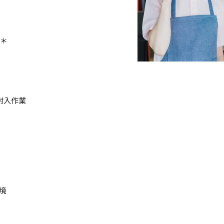
-＊
封入作業
境