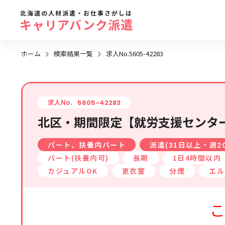
北海道の人材派遣・お仕事さがしは
キャリアバンク派遣
ホーム
検索結果一覧
求人No.5605-42283
勤務地
地域名
から探す
求人No.
5605-42283
北区・期間限定【就労支援センター
求人履歴はありません。
札幌市全域
パート、扶養内パート
派遣(31日以上・週2
札幌市近郊エリア
パート(扶養内可)
長期
1日4時間以内
旭川エリア
カジュアルOK
更衣室
分煙
エル
函館エリア
こ
帯広・十勝・釧路エリア
北見・網走エリア