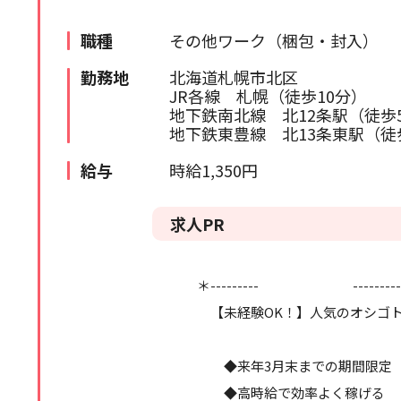
苫小牧・室蘭エリア
検索履歴はありません。
職種
その他ワーク（梱包・封入）
北海道全域
勤務地
北海道札幌市北区
JR各線 札幌（徒歩10分）
道外
地下鉄南北線 北12条駅（徒歩
地下鉄東豊線 北13条東駅（徒
給与
時給1,350円
求人PR
＊--------- --------
【未経験OK！】人気のオシゴ
◆来年3月末までの期間限定
◆高時給で効率よく稼げる