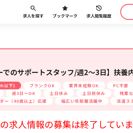
求人を探す
ブックマーク
求人閲覧履歴
職種
給与
こだ
最近見た求人
路線・駅
から探す
でのサポートスタッフ/週2～3日】扶養
0h以下)
ブランクOK
業界未経験OK
PC不要
週3日～OK
土日休み
土日祝休み
残業な
ダー（40歳以上）応援
幅広い年齢層活躍中
派遣ス
最近利用した検索条件
の求人情報の募集は終了してい