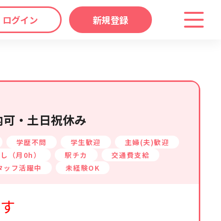
ログイン
新規登録
わり
キーワード
マップ
から探す
内可・土日祝休み
学歴不問
学生歓迎
主婦(夫)歓迎
し（月0h）
駅チカ
交通費支給
タッフ活躍中
未経験OK
ます