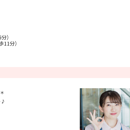
条件をクリアする
この内容で検索
5分）
歩11分）
-＊
ト♪