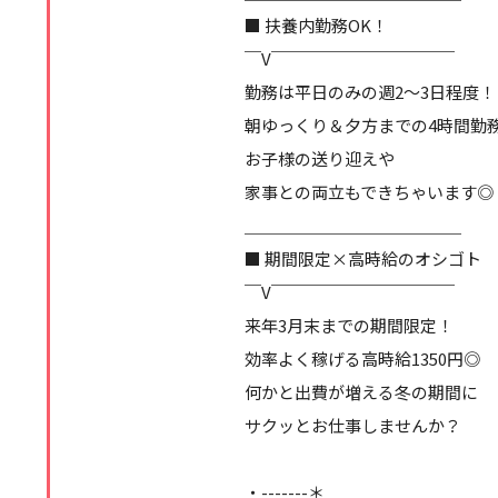
■ 扶養内勤務OK！
￣V￣￣￣￣￣￣￣￣￣￣￣
勤務は平日のみの週2～3日程度！
朝ゆっくり＆夕方までの4時間勤
お子様の送り迎えや
家事との両立もできちゃいます◎
＿＿＿＿＿＿＿＿＿＿＿＿＿
■ 期間限定×高時給のオシゴト
￣V￣￣￣￣￣￣￣￣￣￣￣
来年3月末までの期間限定！
効率よく稼げる高時給1350円◎
何かと出費が増える冬の期間に
サクッとお仕事しませんか？
・-------＊