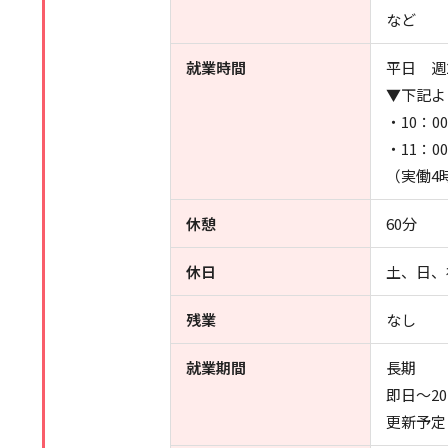
など
就業時間
平日 週
▼下記よ
・10：0
・11：0
（実働4
休憩
60分
休日
土、日、
残業
なし
就業期間
長期
即日～20
更新予定