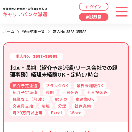
ログイン
北海道の人材派遣・お仕事さがしは
キャリアバンク派遣
新規登録
最近見た求人
ホーム
検索結果一覧
求人No.3583-35588
勤務地
指定なし
求人履歴はありません。
職種
指定なし
求人No.
3583-35588
北区・長期【紹介予定派遣/リース会社での経
最近利用した検索条件
理事務】経理未経験OK・定時17時台
給与
時給/日給/月給から選択
紹介予定派遣
ブランクOK
業界未経験OK
検索履歴はありません。
こだわり
指定なし
紹介予定派遣
長期
土日休み
土日祝休み
残業なし（月0h）
駅チカ
車通勤OK
交通費支給
制服
分煙
社保完備
キーワード
指定なし
月20万円以上可
Excel
Word