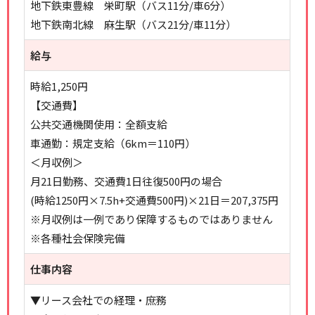
地下鉄東豊線 栄町駅（バス11分/車6分）
地下鉄南北線 麻生駅（バス21分/車11分）
給与
時給1,250円
【交通費】
公共交通機関使用：全額支給
車通勤：規定支給（6km＝110円）
＜月収例＞
月21日勤務、交通費1日往復500円の場合
(時給1250円×7.5h+交通費500円)×21日＝207,375円
※月収例は一例であり保障するものではありません
※各種社会保険完備
仕事内容
▼リース会社での経理・庶務