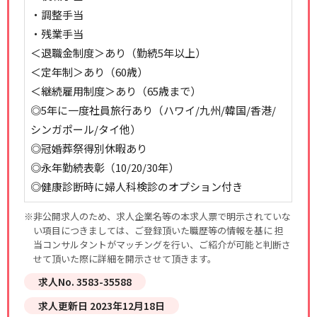
・調整手当
・残業手当
＜退職金制度＞あり（勤続5年以上）
＜定年制＞あり（60歳）
＜継続雇用制度＞あり（65歳まで）
◎5年に一度社員旅行あり（ハワイ/九州/韓国/香港/
シンガポール/タイ他）
◎冠婚葬祭得別休暇あり
◎永年勤続表彰（10/20/30年）
◎健康診断時に婦人科検診のオプション付き
※非公開求人のため、求人企業名等の本求人票で明示されていな
い項目につきましては、ご登録頂いた職歴等の情報を基に 担
当コンサルタントがマッチングを行い、ご紹介が可能と判断さ
せて頂いた際に詳細を開示させて頂きます。
求人No. 3583-35588
求人更新日 2023年12月18日