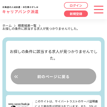
ログイン
北海道の人材派遣・お仕事さがしは
キャリアバンク派遣
新規登録
最近見た求人
ホーム
検索結果一覧
お探しの条件に該当する求人が見つかりませんでした。
勤務地
指定なし
求人履歴はありません。
職種
指定なし
お探しの条件に該当する求人が見つかりませんでし
た。
最近利用した検索条件
給与
時給/日給/月給から選択
検索履歴はありません。
こだわり
指定なし
前のページに戻る
キーワード
指定なし
このサイトは、サイバートラストのサーバ証明書
により実在性が認証されています。また、SSLペ