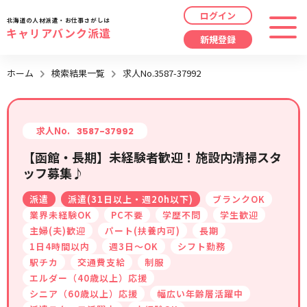
ログイン
北海道の人材派遣・お仕事さがしは
キャリアバンク派遣
新規登録
最近見た求人
ホーム
検索結果一覧
求人No.3587-37992
勤務地
指定なし
求人履歴はありません。
職種
指定なし
求人No.
3587-37992
【函館・長期】未経験者歓迎！施設内清掃スタ
最近利用した検索条件
ッフ募集♪
給与
時給/日給/月給から選択
派遣
派遣(31日以上・週20h以下)
ブランクOK
検索履歴はありません。
こだわり
指定なし
業界未経験OK
PC不要
学歴不問
学生歓迎
主婦(夫)歓迎
パート(扶養内可)
長期
1日4時間以内
週3日～OK
シフト勤務
キーワード
指定なし
駅チカ
交通費支給
制服
エルダー（40歳以上）応援
シニア（60歳以上）応援
幅広い年齢層活躍中