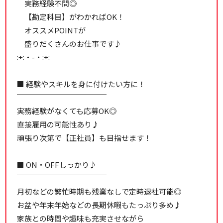
実務経験不問◎
【勘定科目】がわかればOK！
オススメPOINTが
盛りだくさんのお仕事です♪
:+:・-・:+:
■ 経験やスキルを身に付けたい方に！
￣￣￣￣￣￣￣￣￣￣￣￣
実務経験がなくても応募OK◎
直接雇用の可能性あり♪
頑張り次第で【正社員】も目指せます！
■ ON・OFFしっかり♪
￣￣￣￣￣￣￣￣￣￣￣￣
月初などの繁忙時期も残業なしで定時退社可能◎
お盆や年末年始などの長期休暇もたっぷり多め♪
家族との時間や趣味も充実させながら