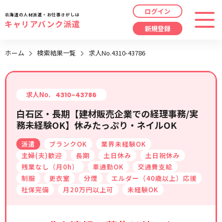
ログイン
北海道の人材派遣・お仕事さがしは
キャリアバンク派遣
新規登録
最近見た求人
ホーム
検索結果一覧
求人No.4310-43786
勤務地
指定なし
求人履歴はありません。
職種
指定なし
求人No.
4310-43786
白石区・長期【建材販売企業での経理事務/実
最近利用した検索条件
務未経験OK】休みたっぷり・ネイルOK
給与
時給/日給/月給から選択
派遣
ブランクOK
業界未経験OK
検索履歴はありません。
こだわり
指定なし
主婦(夫)歓迎
長期
土日休み
土日祝休み
残業なし（月0h）
車通勤OK
交通費支給
制服
更衣室
分煙
エルダー（40歳以上）応援
キーワード
指定なし
社保完備
月20万円以上可
未経験OK