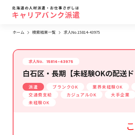
北海道の人材派遣・お仕事さがしは
キャリアバンク派遣
ホーム
検索結果一覧
求人No.15814-43975
勤務地
地域名
から探す
求人No.
15814-43975
白石区・長期【未経験OKの配送ドラ
求人履歴はありません。
札幌市全域
派遣
ブランクOK
業界未経験OK
札幌市近郊エリア
交通費支給
カジュアルOK
大手企業
旭川エリア
未経験OK
函館エリア
こ
帯広・十勝・釧路エリア
北見・網走エリア