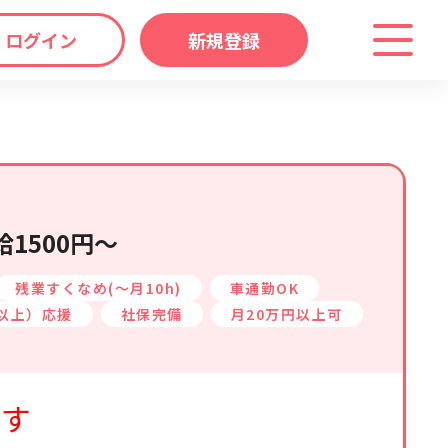
ログイン
新規登録
わり
キーワード
マップ
から探す
1500円～
残業すくなめ(～月10h)
車通勤OK
以上）応援
社保完備
月20万円以上可
ます