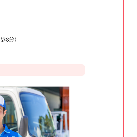
する
歩8分）