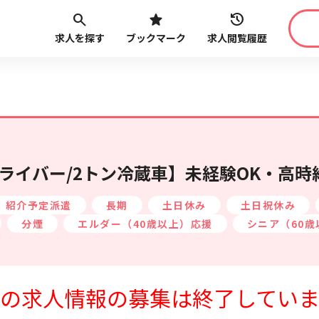
求人を探す
ブックマーク
求人閲覧履歴
職種
給与
こだ
最近見た求人
路線・駅
から探す
イバー/2トン冷蔵車】未経験OK・高時給
紹介予定派遣
長期
土日休み
土日祝休み
分煙
エルダー（40歳以上）応援
シニア（60歳
最近利用した検索条件
の求人情報の募集は終了してい