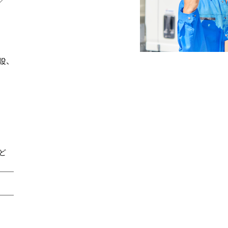
設、
ど
＿＿
！
￣￣