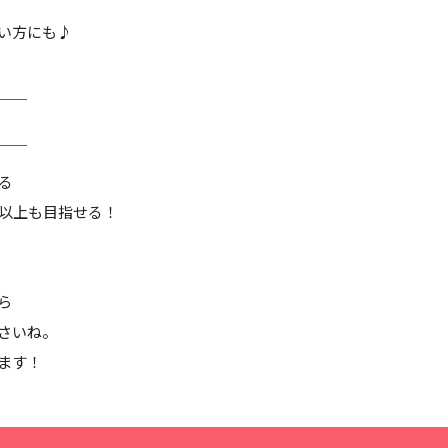
い方にも♪
＿＿
￣￣
る
円以上も目指せる！
ら
さいね。
ます！