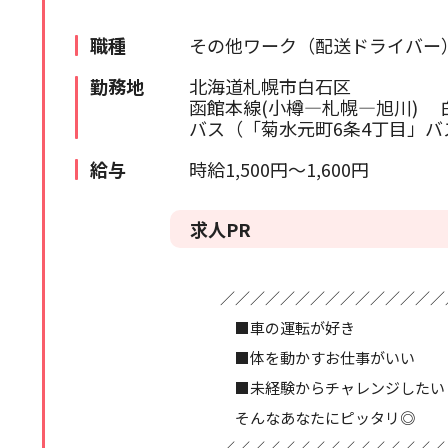
苫小牧・室蘭エリア
検索履歴はありません。
職種
その他ワーク（配送ドライバー
北海道全域
勤務地
北海道札幌市白石区
函館本線(小樽―札幌―旭川) 
道外
バス（「菊水元町6条4丁目」バ
給与
時給1,500円～1,600円
求人PR
／／／／／／／／／／／／／／／
■車の運転が好き
■体を動かすお仕事がいい
■未経験からチャレンジしたい
そんなあなたにピッタリ◎
／／／／／／／／／／／／／／／