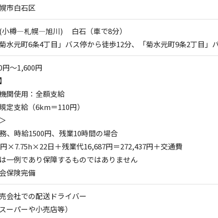
幌市白石区
(小樽―札幌―旭川) 白石（車で8分）
菊水元町6条4丁目」バス停から徒歩12分、「菊水元町9条2丁目」
0円～1,600円
】
機関使用：全額支給
規定支給（6km＝110円）
＞
勤務、時給1500円、残業10時間の場合
0円×7.75h×22日＋残業代16,687円＝272,437円＋交通費
は一例であり保障するものではありません
会保険完備
売会社での配送ドライバー
スーパーや小売店等）