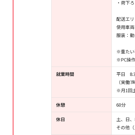
・荷下ろ
配送エリ
使用車両
服装：動
※重たい
※PC操
就業時間
平日 8:3
（実働7時
※月1回
休憩
60分
休日
土、日、
その他（