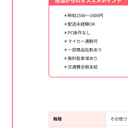
担当からのオススメポイント
＊時給1500～1600円
＊配送未経験OK
＊PC操作なし
＊マイカー通勤可
＊一部商品社割あり
＊無料駐車場あり
＊交通費全額支給
職種
その他ワ