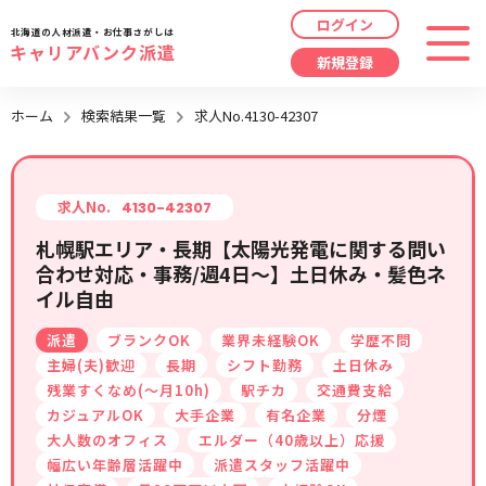
ログイン
北海道の人材派遣・お仕事さがしは
キャリアバンク派遣
新規登録
最近見た求人
ホーム
検索結果一覧
求人No.4130-42307
勤務地
指定なし
求人履歴はありません。
職種
指定なし
求人No.
4130-42307
札幌駅エリア・長期【太陽光発電に関する問い
最近利用した検索条件
合わせ対応・事務/週4日～】土日休み・髪色ネ
給与
時給/日給/月給から選択
イル自由
検索履歴はありません。
こだわり
指定なし
派遣
ブランクOK
業界未経験OK
学歴不問
主婦(夫)歓迎
長期
シフト勤務
土日休み
残業すくなめ(～月10h)
駅チカ
交通費支給
キーワード
指定なし
カジュアルOK
大手企業
有名企業
分煙
大人数のオフィス
エルダー（40歳以上）応援
幅広い年齢層活躍中
派遣スタッフ活躍中