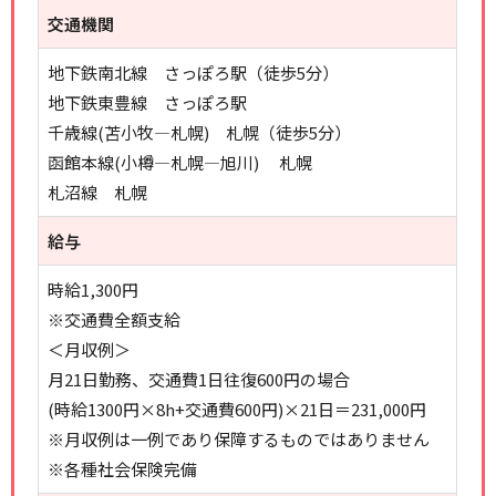
交通機関
地下鉄南北線 さっぽろ駅（徒歩5分）
地下鉄東豊線 さっぽろ駅
千歳線(苫小牧―札幌) 札幌（徒歩5分）
函館本線(小樽―札幌―旭川) 札幌
札沼線 札幌
給与
時給1,300円
※交通費全額支給
＜月収例＞
月21日勤務、交通費1日往復600円の場合
(時給1300円×8h+交通費600円)×21日＝231,000円
※月収例は一例であり保障するものではありません
※各種社会保険完備