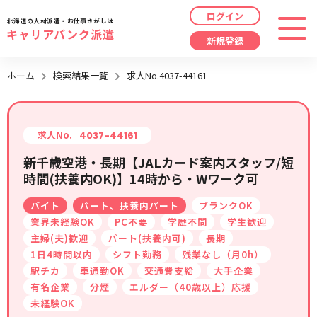
ログイン
北海道の人材派遣・お仕事さがしは
キャリアバンク派遣
新規登録
最近見た求人
ホーム
検索結果一覧
求人No.4037-44161
勤務地
指定なし
求人履歴はありません。
職種
指定なし
求人No.
4037-44161
新千歳空港・長期【JALカード案内スタッフ/短
最近利用した検索条件
時間(扶養内OK)】14時から・Wワーク可
給与
時給/日給/月給から選択
バイト
パート、扶養内パート
ブランクOK
検索履歴はありません。
こだわり
指定なし
業界未経験OK
PC不要
学歴不問
学生歓迎
主婦(夫)歓迎
パート(扶養内可)
長期
1日4時間以内
シフト勤務
残業なし（月0h）
キーワード
指定なし
駅チカ
車通勤OK
交通費支給
大手企業
有名企業
分煙
エルダー（40歳以上）応援
未経験OK