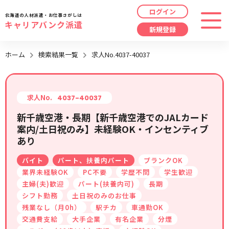
ログイン
北海道の人材派遣・お仕事さがしは
キャリアバンク派遣
新規登録
最近見た求人
ホーム
検索結果一覧
求人No.4037-40037
勤務地
指定なし
求人履歴はありません。
職種
指定なし
求人No.
4037-40037
新千歳空港・長期【新千歳空港でのJALカード
最近利用した検索条件
案内/土日祝のみ】未経験OK・インセンティブ
給与
時給/日給/月給から選択
あり
検索履歴はありません。
こだわり
指定なし
バイト
パート、扶養内パート
ブランクOK
業界未経験OK
PC不要
学歴不問
学生歓迎
主婦(夫)歓迎
パート(扶養内可)
長期
キーワード
指定なし
シフト勤務
土日祝のみのお仕事
残業なし（月0h）
駅チカ
車通勤OK
交通費支給
大手企業
有名企業
分煙