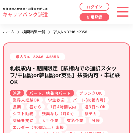
ログイン
北海道の人材派遣・お仕事さがしは
キャリアバンク派遣
新規登録
最近見た求人
ホーム
検索結果一覧
求人No.3246-42356
勤務地
指定なし
求人履歴はありません。
職種
指定なし
求人No.
3246-42356
札幌駅内・期間限定【駅構内での通訳スタッ
最近利用した検索条件
フ/中国語or韓国語or英語】扶養内可・未経験
給与
時給/日給/月給から選択
OK
検索履歴はありません。
こだわり
指定なし
派遣
パート、扶養内パート
ブランクOK
業界未経験OK
学生歓迎
パート(扶養内可)
長期
昼から
1日4時間以内
週3日～OK
キーワード
指定なし
シフト勤務
残業なし（月0h）
駅チカ
交通費支給
大手企業
有名企業
分煙
エルダー（40歳以上）応援