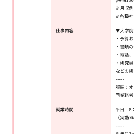
※月収例
※各種社
仕事内容
▼大学院
・予算お
・書類の
・電話、
・研究員
などの研
-----
服装：オ
同業務者
就業時間
平日 8：
（実動7
-----
※年に3