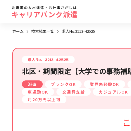
北海道の人材派遣・お仕事さがしは
キャリアバンク派遣
ホーム
検索結果一覧
求人No.3213-42525
勤務地
地域名
から探す
求人No.
3213-42525
北区・期間限定【大学での事務補助
求人履歴はありません。
札幌市全域
派遣
ブランクOK
業界未経験OK
札幌市近郊エリア
車通勤OK
交通費支給
カジュアルOK
旭川エリア
月20万円以上可
函館エリア
こ
帯広・十勝・釧路エリア
北見・網走エリア