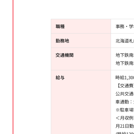
職種
事務・学
勤務地
北海道札
交通機関
地下鉄南
地下鉄南
給与
時給1,30
【交通費
公共交通
車通勤：
※駐車場
＜月収例
月21日
(時給130