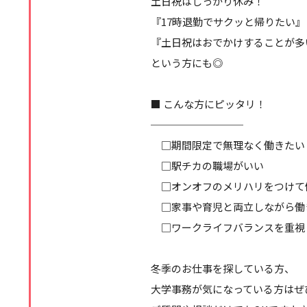
土日祝はしっかり休み！
『17時退勤でサクッと帰りたい』
『土日祝はおでかけすることが多
という方にも◎
■ こんな方にピッタリ！
─────────
□期間限定で無理なく働きたい
□駅チカの職場がいい
□オンオフのメリハリをつけて
□家事や育児と両立しながら働
□ワークライフバランスを重視
冬季のお仕事を探している方、
大学事務が気になっている方はぜ