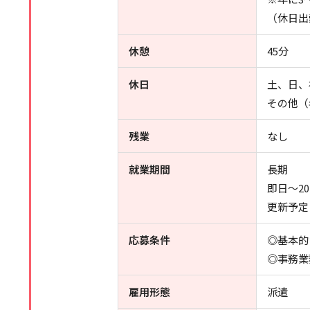
（休日出
休憩
45分
休日
土、日、
その他（年
残業
なし
就業期間
長期
即日～20
更新予定
応募条件
◎基本的
◎事務業
雇用形態
派遣