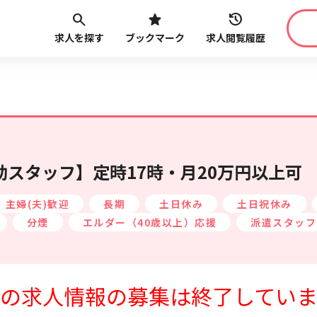
求人を探す
ブックマーク
求人閲覧履歴
職種
給与
こだ
最近見た求人
路線・駅
から探す
スタッフ】定時17時・月20万円以上可
主婦(夫)歓迎
長期
土日休み
土日祝休み
分煙
エルダー（40歳以上）応援
派遣スタッフ
最近利用した検索条件
の求人情報の募集は終了してい