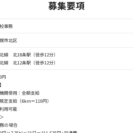
募集要項
校事務
幌市北区
北線 北18条駅（徒歩12分）
北線 北12条駅（徒歩12分）
0円
】
機関使用：全額支給
規定支給（6km＝110円）
利用可能
＞
勤務の場合
0円×7.75h)×21日＝211,575円+交通費