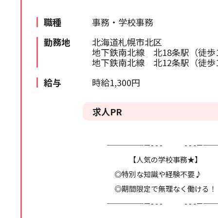
苫小牧・室蘭エリア
検索履歴はありません。
職種
事務・学校事務
北海道全域
勤務地
北海道札幌市北区
地下鉄南北線 北18条駅（徒歩
道外
地下鉄南北線 北12条駅（徒歩
給与
時給1,300円
求人PR
─────－- - - - - -－─
【人気の学校事務★】
◎特別な知識や経験不要♪
◎期間限定で無理なく働ける！
─────－- - - - - -－─