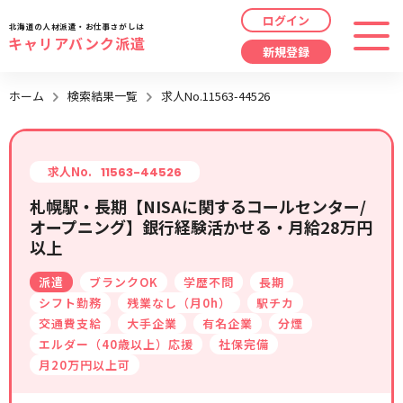
ログイン
北海道の人材派遣・お仕事さがしは
キャリアバンク派遣
新規登録
最近見た求人
ホーム
検索結果一覧
求人No.11563-44526
勤務地
指定なし
求人履歴はありません。
職種
指定なし
求人No.
11563-44526
札幌駅・長期【NISAに関するコールセンター/
最近利用した検索条件
オープニング】銀行経験活かせる・月給28万円
給与
時給/日給/月給から選択
以上
検索履歴はありません。
こだわり
指定なし
派遣
ブランクOK
学歴不問
長期
シフト勤務
残業なし（月0h）
駅チカ
交通費支給
大手企業
有名企業
分煙
キーワード
指定なし
エルダー（40歳以上）応援
社保完備
月20万円以上可