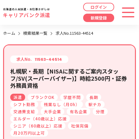
ログイン
北海道の人材派遣・お仕事さがしは
キャリアバンク派遣
新規登録
最近見た求人
ホーム
検索結果一覧
求人No.11563-44514
勤務地
指定なし
求人履歴はありません。
職種
指定なし
求人No.
11563-44514
札幌駅・長期【NISAに関するご案内スタッ
最近利用した検索条件
フ/SV(スーパーバイザー)】時給2500円・証券
給与
時給/日給/月給から選択
外務員資格
検索履歴はありません。
こだわり
指定なし
派遣
ブランクOK
学歴不問
長期
シフト勤務
残業なし（月0h）
駅チカ
交通費支給
大手企業
有名企業
分煙
キーワード
指定なし
エルダー（40歳以上）応援
シニア（60歳以上）応援
社保完備
月20万円以上可