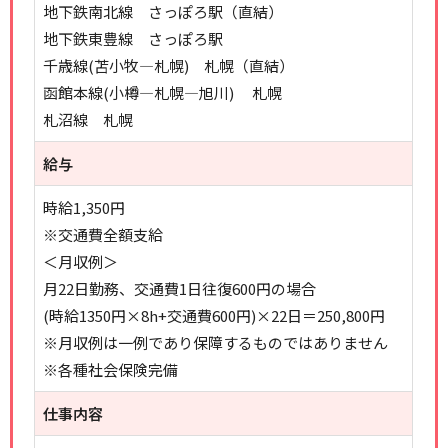
地下鉄南北線 さっぽろ駅（直結）
地下鉄東豊線 さっぽろ駅
千歳線(苫小牧―札幌) 札幌（直結）
函館本線(小樽―札幌―旭川) 札幌
札沼線 札幌
給与
時給1,350円
※交通費全額支給
＜月収例＞
月22日勤務、交通費1日往復600円の場合
(時給1350円×8h+交通費600円)×22日＝250,800円
※月収例は一例であり保障するものではありません
※各種社会保険完備
仕事内容