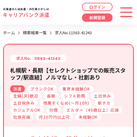
ログイン
北海道の人材派遣・お仕事さがしは
キャリアバンク派遣
新規登録
最近見た求人
ホーム
検索結果一覧
求人No.11563-41243
勤務地
指定なし
求人履歴はありません。
職種
指定なし
求人No.
11563-41243
札幌駅・長期【セレクトショップでの販売スタ
最近利用した検索条件
ッフ/駅直結】ノルマなし・社割あり
給与
時給/日給/月給から選択
派遣
ブランクOK
業界未経験OK
検索履歴はありません。
こだわり
指定なし
主婦(夫)歓迎
長期
シフト勤務
土日休み
土日祝休み
残業すくなめ(～月10h)
駅チカ
カジュアルOK
分煙
エルダー（40歳以上）応援
キーワード
指定なし
社保完備
月20万円以上可
未経験OK