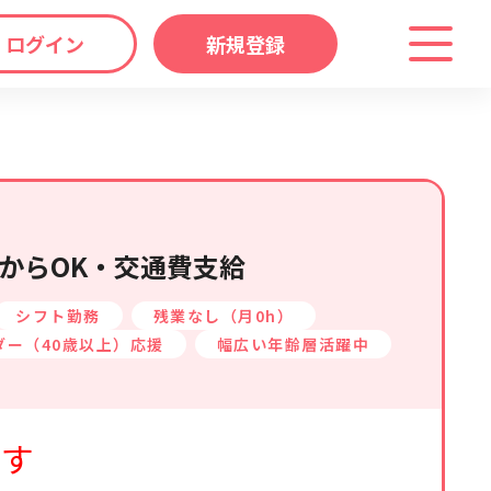
ログイン
新規登録
わり
キーワード
マップ
から探す
からOK・交通費支給
シフト勤務
残業なし（月0h）
ダー（40歳以上）応援
幅広い年齢層活躍中
ます