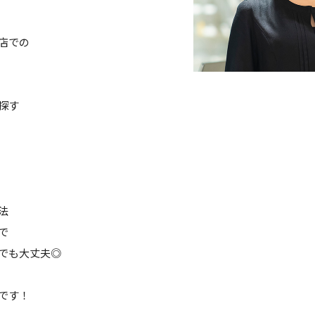
店での
探す
法
で
でも大丈夫◎
です！