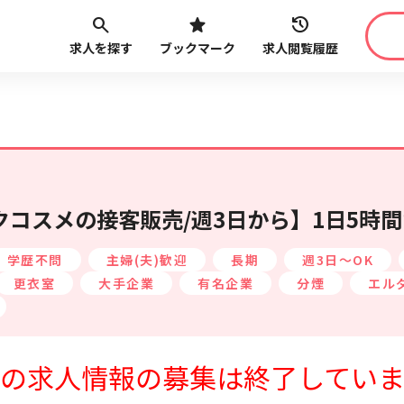
求人を探す
ブックマーク
求人閲覧履歴
職種
給与
こだ
最近見た求人
路線・駅
から探す
コスメの接客販売/週3日から】1日5時間
学歴不問
主婦(夫)歓迎
長期
週3日～OK
更衣室
大手企業
有名企業
分煙
エル
最近利用した検索条件
の求人情報の募集は終了してい