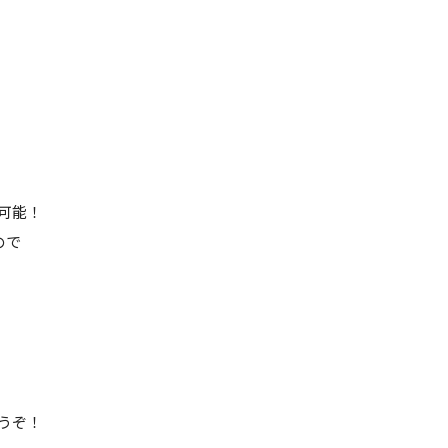
可能！
ので
うぞ！