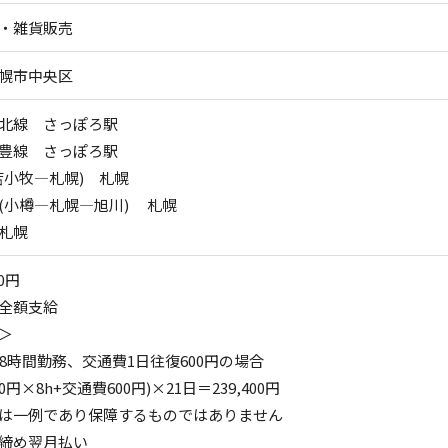
・雑貨販売
幌市中央区
北線 さっぽろ駅
豊線 さっぽろ駅
苫小牧―札幌) 札幌
(小樽―札幌―旭川) 札幌
札幌
0円
全額支給
＞
日8時間勤務、交通費1日往復600円の場合
50円×8h+交通費600円)×21日＝239,400円
は一例であり保障するものではありません
締め翌月払い