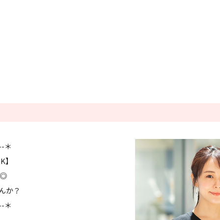
条件をクリアする
この内容で検索
---＊
K】
る◎
んか？
---＊