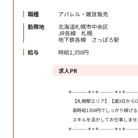
苫小牧・室蘭エリア
検索履歴はありません。
職種
アパレル・雑貨販売
北海道全域
勤務地
北海道札幌市中央区
JR各線 札幌
道外
地下鉄各線 さっぽろ駅
給与
時給1,350円
求人PR
＊--------＊+＊--------＊+＊-----
【札幌駅エリア】【週3日からO
高時給1350円でしっかり稼げ
スキルを活かしてお仕事しませ
＊--------＊+＊--------＊+＊-----