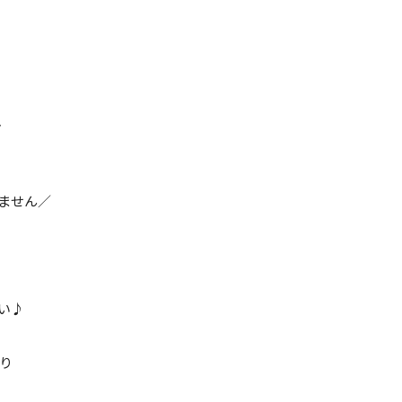
、
ません／
い♪
あり