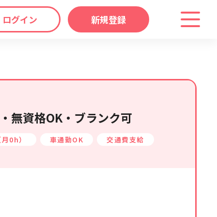
ログイン
新規登録
わり
キーワード
マップ
から探す
・無資格OK・ブランク可
月0h）
車通勤OK
交通費支給