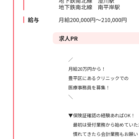
地下鉄南北線 澄川駅
地下鉄南北線 南平岸駅
苫小牧・室蘭エリア
検索履歴はありません。
給与
月給200,000円～210,000円
北海道全域
道外
求人PR
／
月給20万円から！
豊平区にあるクリニックでの
医療事務員を募集！
＼
▼保険証確認の経験あればOK！
最初は受付業務から始めていた
慣れてきたら会計業務もお願い