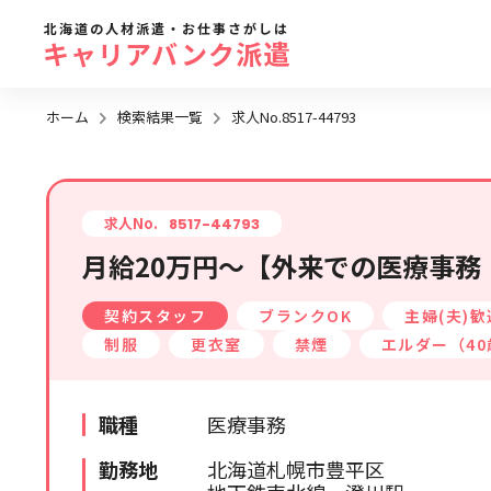
北海道の人材派遣・お仕事さがしは
キャリアバンク派遣
ホーム
検索結果一覧
求人No.8517-44793
勤務地
地域名
から探す
求人No.
8517-44793
月給20万円～【外来での医療事務
求人履歴はありません。
札幌市全域
契約スタッフ
ブランクOK
主婦(夫)歓
札幌市近郊エリア
制服
更衣室
禁煙
エルダー（4
旭川エリア
函館エリア
職種
医療事務
帯広・十勝・釧路エリア
勤務地
北海道札幌市豊平区
北見・網走エリア