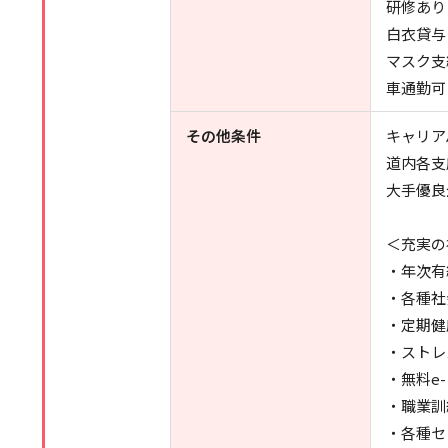
研修あり
白衣貸与
マスク支
車通勤可
その他条件
キャリア
道内各支
大手優良
＜充実の
・年次有
・各種社
・定期健
・ストレ
・無料e
・職業訓
・各種セ