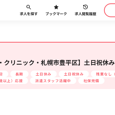
求人を探す
ブックマーク
求人閲覧履歴
職種
給与
こだ
最近見た求人
路線・駅
から探す
・クリニック・札幌市豊平区】土日祝休み
迎
長期
土日休み
土日祝休み
残業なし（
0歳以上）応援
派遣スタッフ活躍中
社保完備
最近利用した検索条件