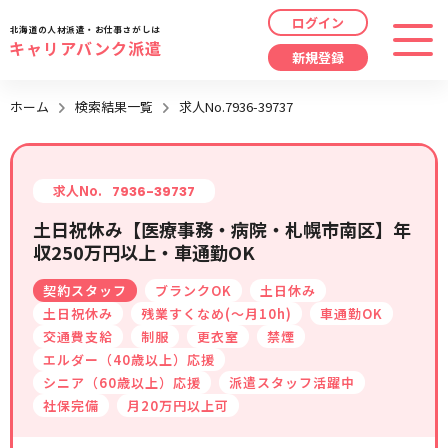
ログイン
北海道の人材派遣・お仕事さがしは
キャリアバンク派遣
新規登録
最近見た求人
ホーム
検索結果一覧
求人No.7936-39737
勤務地
指定なし
求人履歴はありません。
職種
指定なし
求人No.
7936-39737
土日祝休み【医療事務・病院・札幌市南区】年
最近利用した検索条件
収250万円以上・車通勤OK
給与
時給/日給/月給から選択
契約スタッフ
ブランクOK
土日休み
検索履歴はありません。
こだわり
指定なし
土日祝休み
残業すくなめ(～月10h)
車通勤OK
交通費支給
制服
更衣室
禁煙
エルダー（40歳以上）応援
キーワード
指定なし
シニア（60歳以上）応援
派遣スタッフ活躍中
社保完備
月20万円以上可