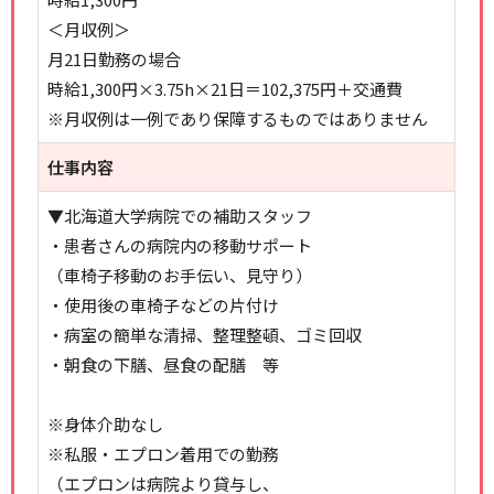
＜月収例＞
月21日勤務の場合
時給1,300円×3.75h×21日＝102,375円＋交通費
※月収例は一例であり保障するものではありません
仕事内容
▼北海道大学病院での補助スタッフ
・患者さんの病院内の移動サポート
（車椅子移動のお手伝い、見守り）
・使用後の車椅子などの片付け
・病室の簡単な清掃、整理整頓、ゴミ回収
・朝食の下膳、昼食の配膳 等
※身体介助なし
※私服・エプロン着用での勤務
（エプロンは病院より貸与し、