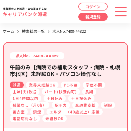
ログイン
北海道の人材派遣・お仕事さがしは
キャリアバンク派遣
新規登録
最近見た求人
ホーム
検索結果一覧
求人No.7409-44822
勤務地
指定なし
求人履歴はありません。
職種
指定なし
求人No.
7409-44822
午前のみ【病院での補助スタッフ・病院・札幌
最近利用した検索条件
市北区】未経験OK・パソコン操作なし
給与
時給/日給/月給から選択
派遣
業界未経験OK
PC不要
学歴不問
検索履歴はありません。
こだわり
指定なし
主婦(夫)歓迎
パート(扶養内可)
長期
1日4時間以内
土日休み
土日祝休み
残業なし（月0h）
駅チカ
交通費支給
制服
キーワード
指定なし
更衣室
禁煙
エルダー（40歳以上）応援
電話応対なし
未経験OK