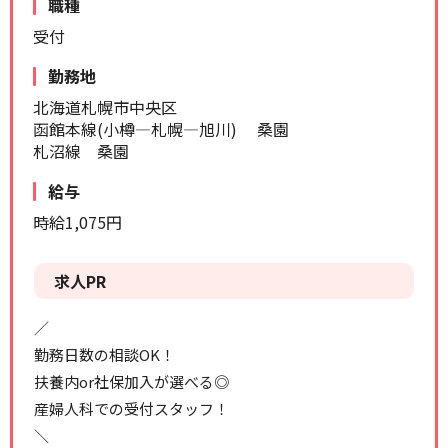
職種
リセット
検索する
受付
勤務地
北海道札幌市中央区
函館本線(小樽―札幌―旭川) 桑園
札沼線 桑園
給与
時給1,075円
求人PR
／
勤務日数の相談OK！
扶養内or社保加入が選べる◎
産婦人科での受付スタッフ！
＼