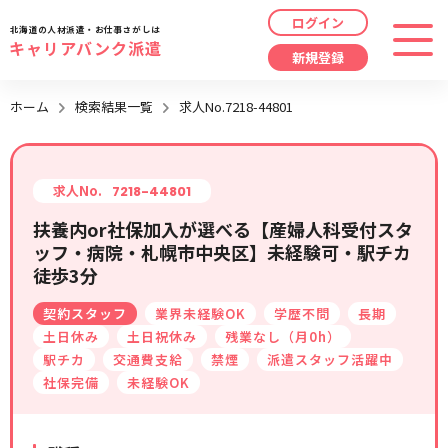
ログイン
北海道の人材派遣・お仕事さがしは
キャリアバンク派遣
新規登録
最近見た求人
ホーム
検索結果一覧
求人No.7218-44801
勤務地
指定なし
求人履歴はありません。
職種
指定なし
求人No.
7218-44801
扶養内or社保加入が選べる【産婦人科受付スタ
最近利用した検索条件
ッフ・病院・札幌市中央区】未経験可・駅チカ
給与
時給/日給/月給から選択
徒歩3分
検索履歴はありません。
こだわり
指定なし
契約スタッフ
業界未経験OK
学歴不問
長期
土日休み
土日祝休み
残業なし（月0h）
駅チカ
交通費支給
禁煙
派遣スタッフ活躍中
キーワード
指定なし
社保完備
未経験OK