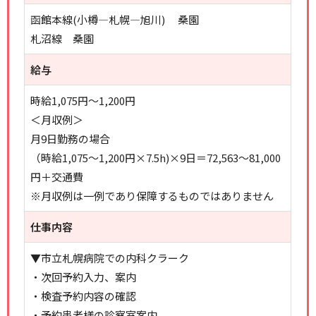
函館本線(小樽―札幌―旭川) 桑園
札沼線 桑園
給与
時給1,075円～1,200円
＜月収例＞
月9日勤務の場合
（時給1,075～1,200円×7.5h)×9日＝72,563～81,000
円＋交通費
※月収例は一例であり保障するものではありません
仕事内容
▼市立札幌病院での内科クラーク
・次回予約入力、案内
・検査予約内容の確認
・予約患者様の診察室案内