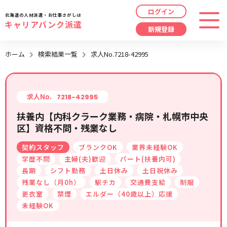
ログイン
北海道の人材派遣・お仕事さがしは
キャリアバンク派遣
新規登録
最近見た求人
ホーム
検索結果一覧
求人No.7218-42995
勤務地
指定なし
求人履歴はありません。
職種
指定なし
求人No.
7218-42995
扶養内【内科クラーク業務・病院・札幌市中央
最近利用した検索条件
区】資格不問・残業なし
給与
時給/日給/月給から選択
契約スタッフ
ブランクOK
業界未経験OK
検索履歴はありません。
こだわり
指定なし
学歴不問
主婦(夫)歓迎
パート(扶養内可)
長期
シフト勤務
土日休み
土日祝休み
残業なし（月0h）
駅チカ
交通費支給
制服
キーワード
指定なし
更衣室
禁煙
エルダー（40歳以上）応援
未経験OK