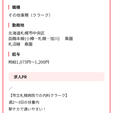
リセット
検索する
職種
その他事務（クラーク）
勤務地
北海道札幌市中央区
函館本線(小樽―札幌―旭川) 桑園
札沼線 桑園
給与
時給1,075円～1,200円
求人PR
／
【市立札幌病院での内科クラーク】
週2～3日の扶養内
駅チカで通いやすい！