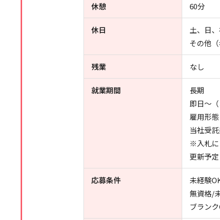
休憩
60分
休日
土、日、
その他（
残業
なし
就業期間
長期
即日～（
雇用形態
当社受託
※入札に
更新予定
応募条件
未経験O
無資格/
ブランク