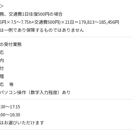
＞
勤務、交通費1日往復500円の場合
5円×7.5～7.75h+交通費500円)×21日＝179,813～185,456円
は一例であり保障するものではありません
の受付業務
応
内
付
理
対応 等
パソコン操作（数字入力程度）あり
30～17:15
00～16:30
はお選びいただけます