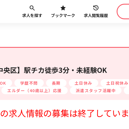
求人を探す
ブックマーク
求人閲覧履歴
職種
給与
こだ
最近見た求人
路線・駅
から探す
央区】駅チカ徒歩3分・未経験OK
OK
学歴不問
長期
土日休み
土日祝休み
エルダー（40歳以上）応援
派遣スタッフ活躍中
の求人情報の募集は終了してい
最近利用した検索条件