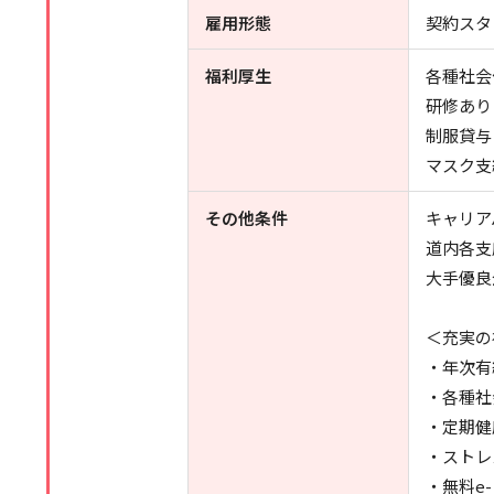
雇用形態
契約スタ
福利厚生
各種社会
研修あり
制服貸与
マスク支
その他条件
キャリア
道内各支
大手優良
＜充実の
・年次有
・各種社
・定期健
・ストレ
・無料e