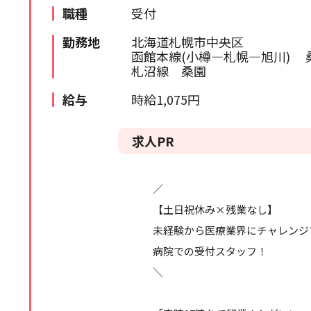
職種
受付
苫小牧・室蘭エリア
検索履歴はありません。
勤務地
北海道札幌市中央区
北海道全域
函館本線(小樽―札幌―旭川) 
札沼線 桑園
道外
給与
時給1,075円
求人PR
／
【土日祝休み×残業なし】
未経験から医療業界にチャレンジ
病院での受付スタッフ！
＼