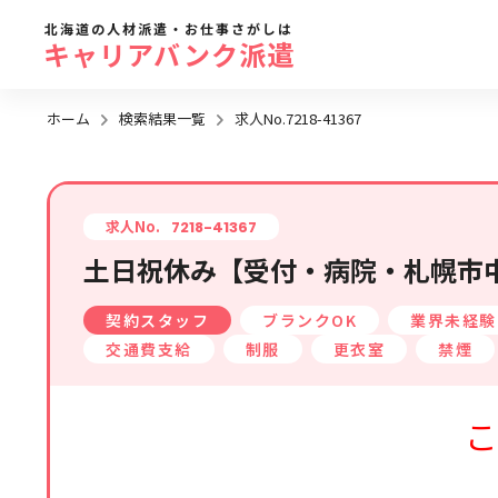
北海道の人材派遣・お仕事さがしは
キャリアバンク派遣
ホーム
検索結果一覧
求人No.7218-41367
勤務地
地域名
から探す
求人No.
7218-41367
土日祝休み【受付・病院・札幌市中
求人履歴はありません。
札幌市全域
契約スタッフ
ブランクOK
業界未経験
札幌市近郊エリア
交通費支給
制服
更衣室
禁煙
旭川エリア
函館エリア
こ
帯広・十勝・釧路エリア
北見・網走エリア