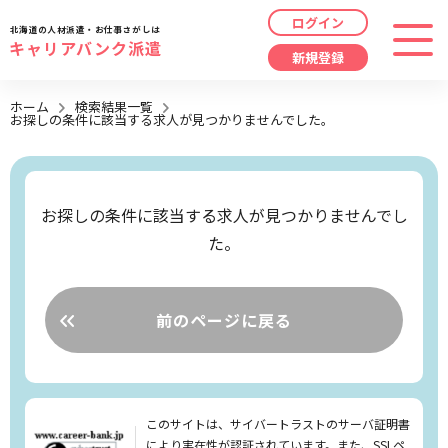
ログイン
北海道の人材派遣・お仕事さがしは
キャリアバンク派遣
新規登録
最近見た求人
ホーム
検索結果一覧
お探しの条件に該当する求人が見つかりませんでした。
勤務地
指定なし
求人履歴はありません。
職種
指定なし
お探しの条件に該当する求人が見つかりませんでし
た。
最近利用した検索条件
給与
時給/日給/月給から選択
検索履歴はありません。
こだわり
指定なし
前のページに戻る
キーワード
指定なし
このサイトは、サイバートラストのサーバ証明書
により実在性が認証されています。また、SSLペ