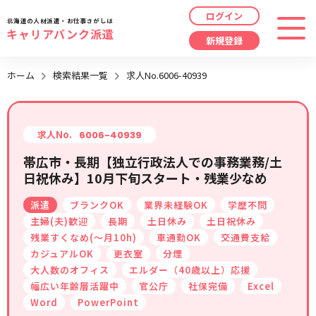
ログイン
北海道の人材派遣・お仕事さがしは
キャリアバンク派遣
新規登録
最近見た求人
ホーム
検索結果一覧
求人No.6006-40939
勤務地
指定なし
求人履歴はありません。
職種
指定なし
求人No.
6006-40939
帯広市・長期【独立行政法人での事務業務/土
最近利用した検索条件
日祝休み】10月下旬スタート・残業少なめ
給与
時給/日給/月給から選択
派遣
ブランクOK
業界未経験OK
学歴不問
検索履歴はありません。
こだわり
指定なし
主婦(夫)歓迎
長期
土日休み
土日祝休み
残業すくなめ(～月10h)
車通勤OK
交通費支給
カジュアルOK
更衣室
分煙
キーワード
指定なし
大人数のオフィス
エルダー（40歳以上）応援
幅広い年齢層活躍中
官公庁
社保完備
Excel
Word
PowerPoint