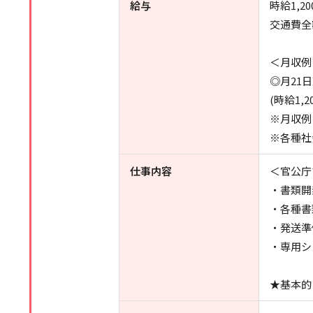
給与
時給1,20
交通費全
＜月収例
◎月21
(時給1,
※月収例
※各種社
仕事内容
＜官公庁
・書類開
・各種書
・発送準
・専用シ
★基本的