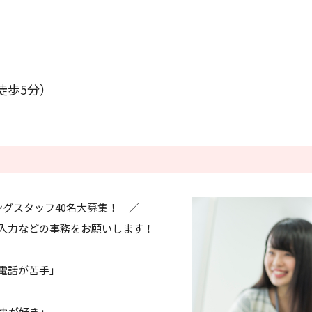
条件をクリアする
この内容で検索
徒歩5分）
ングスタッフ40名大募集！ ／
入力などの事務をお願いします！
電話が苦手」
事が好き」