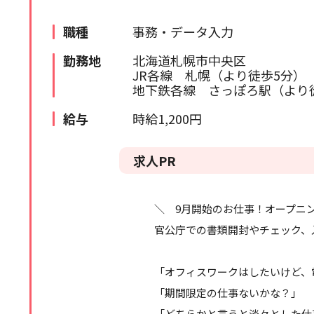
苫小牧・室蘭エリア
検索履歴はありません。
職種
事務・データ入力
北海道全域
勤務地
北海道札幌市中央区
JR各線 札幌（より徒歩5分）
道外
地下鉄各線 さっぽろ駅（より
給与
時給1,200円
求人PR
＼ 9月開始のお仕事！オープニ
官公庁での書類開封やチェック、
「オフィスワークはしたいけど、
「期間限定の仕事ないかな？」
「どちらかと言うと淡々とした仕