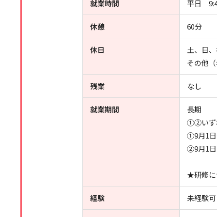
就業時間
平日 9:
休憩
60分
休日
土、日、
その他（年
残業
なし
就業期間
長期
①②いず
①9月1日
②9月1日
★研修に
経験
未経験可