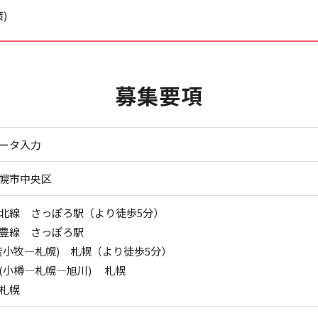
)
募集要項
ータ入力
幌市中央区
北線 さっぽろ駅（より徒歩5分）
豊線 さっぽろ駅
苫小牧―札幌) 札幌（より徒歩5分）
(小樽―札幌―旭川) 札幌
札幌