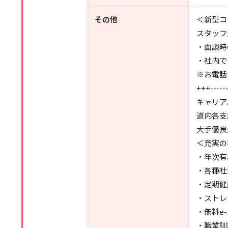
その他
＜新型コ
スタッフ
・面談時
・社内で
※お電話
+++------
キャリア
道内各支
大手優良
＜充実の
・年次有
・各種社
・定期健
・ストレ
・無料e
・職業訓