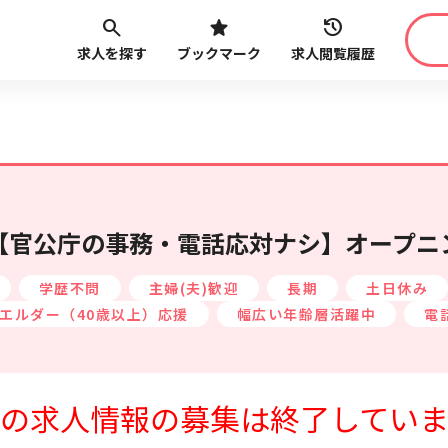
求人を探す
ブックマーク
求人閲覧履歴
職種
給与
こだ
最近見た求人
路線・駅
から探す
円【官公庁の事務・電話応対ナシ】オープニ
学歴不問
主婦(夫)歓迎
長期
土日休み
エルダー（40歳以上）応援
幅広い年齢層活躍中
電
最近利用した検索条件
の求人情報の募集は終了してい