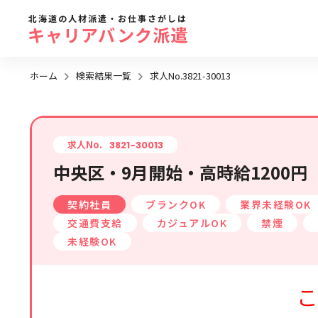
北海道の人材派遣・お仕事さがしは
キャリアバンク派遣
ホーム
検索結果一覧
求人No.3821-30013
勤務地
地域名
から探す
求人No.
3821-30013
中央区・9月開始・高時給1200
求人履歴はありません。
札幌市全域
契約社員
ブランクOK
業界未経験OK
札幌市近郊エリア
交通費支給
カジュアルOK
禁煙
旭川エリア
未経験OK
函館エリア
こ
帯広・十勝・釧路エリア
北見・網走エリア