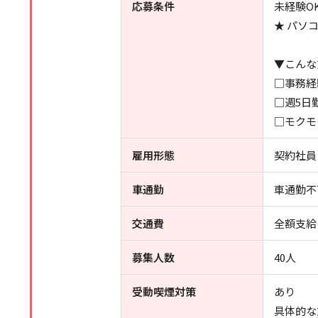
応募条件
未経験O
★ パソ
▼こんな
□事務経
□週5日
□モクモ
雇用形態
契約社員
車通勤
車通勤不
交通費
全額支給
募集人数
40人
受動喫煙対策
あり
具体的な