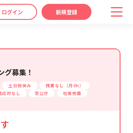
ログイン
新規登録
わり
キーワード
マップ
から探す
ング募集！
土日祝休み
残業なし（月0h）
話応対なし
官公庁
社保完備
ます