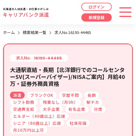
ログイン
北海道の人材派遣・お仕事さがしは
キャリアバンク派遣
新規登録
最近見た求人
ホーム
検索結果一覧
求人No.16193-44465
勤務地
指定なし
求人履歴はありません。
職種
指定なし
求人No.
16193-44465
大通駅直結・長期【北洋銀行でのコールセンタ
最近利用した検索条件
ーSV(スーパーバイザー)/NISAご案内】月給40
給与
時給/日給/月給から選択
万・証券外務員資格
検索履歴はありません。
こだわり
指定なし
派遣
ブランクOK
学歴不問
長期
シフト勤務
残業なし（月0h）
駅チカ
交通費支給
大手企業
有名企業
分煙
キーワード
指定なし
エルダー（40歳以上）応援
シニア（60歳以上）応援
社保完備
月20万円以上可