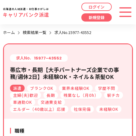
ログイン
北海道の人材派遣・お仕事さがしは
キャリアバンク派遣
新規登録
最近見た求人
ホーム
検索結果一覧
求人No.15977-43552
勤務地
指定なし
求人履歴はありません。
職種
指定なし
求人No.
15977-43552
帯広市・長期【大手パートナーズ企業での事
最近利用した検索条件
務/週休2日】未経験OK・ネイル＆茶髪OK
給与
時給/日給/月給から選択
派遣
ブランクOK
業界未経験OK
学歴不問
検索履歴はありません。
こだわり
指定なし
主婦(夫)歓迎
長期
残業なし（月0h）
駅チカ
車通勤OK
交通費支給
エルダー（40歳以上）応援
社保完備
未経験OK
キーワード
指定なし
職種