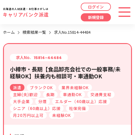
ログイン
北海道の人材派遣・お仕事さがしは
キャリアバンク派遣
新規登録
最近見た求人
ホーム
検索結果一覧
求人No.15814-44484
勤務地
指定なし
求人履歴はありません。
職種
指定なし
求人No.
15814-44484
小樽市・長期【食品卸売会社での一般事務/未
最近利用した検索条件
経験OK】扶養内も相談可・車通勤OK
給与
時給/日給/月給から選択
派遣
ブランクOK
業界未経験OK
検索履歴はありません。
こだわり
指定なし
主婦(夫)歓迎
長期
車通勤OK
交通費支給
大手企業
分煙
エルダー（40歳以上）応援
シニア（60歳以上）応援
社保完備
キーワード
指定なし
月20万円以上可
未経験OK