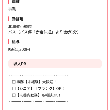
職種
リセット
検索する
事務
勤務地
北海道小樽市
バス（バス停「赤岩仲通」より徒歩1分）
給与
時給1,300円
求人PR
･･━━･･━━･･━━･･━━･･━━･･
□ 事務【未経験】大歓迎！
□【シニア】【ブランク】OK！
□【扶養内勤務】も相談OK！
･･━━･･━━･･━━･･━━･･━━･･