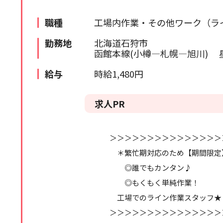
苫小牧・室蘭エリア
検索履歴はありません。
職種
工場内作業・その他ワーク（ラ
北海道全域
勤務地
北海道石狩市
函館本線(小樽―札幌―旭川) 
道外
給与
時給1,480円
求人PR
＞＞＞＞＞＞＞＞＞＞＞＞＞＞＞
＊繁忙期対応のため【期間限定
◎誰でもカンタン♪
◎もくもく単純作業！
工場でのライン作業スタッフ★
＞＞＞＞＞＞＞＞＞＞＞＞＞＞＞