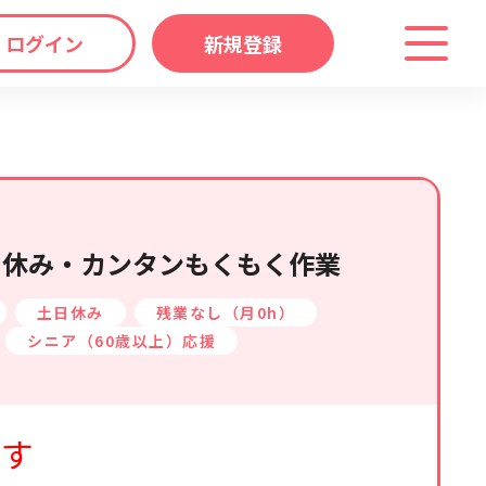
ログイン
新規登録
わり
キーワード
マップ
から探す
日休み・カンタンもくもく作業
土日休み
残業なし（月0h）
シニア（60歳以上）応援
ます