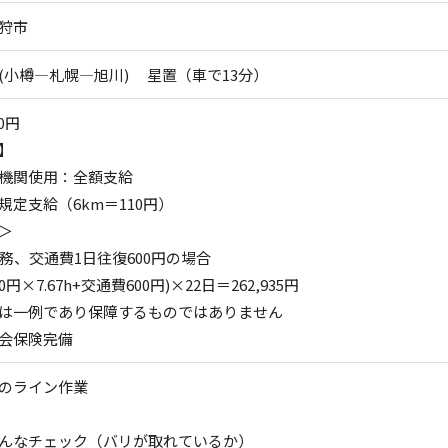
狩市
(小樽―札幌―旭川) 星置（車で13分）
0円
】
機関使用：全額支給
規定支給（6km＝110円）
＞
勤務、交通費1日往復600円の場合
0円×7.67h+交通費600円)×22日＝262,935円
は一例であり保障するものではありません
会保険完備
のライン作業
んなチェック（バリが取れているか）