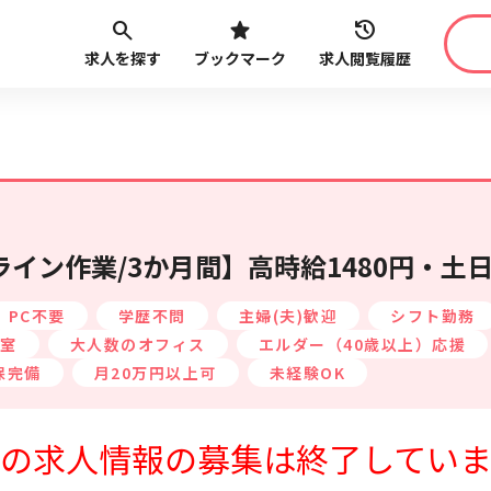
求人を探す
ブックマーク
求人閲覧履歴
職種
給与
こだ
最近見た求人
路線・駅
から探す
イン作業/3か月間】高時給1480円・土
PC不要
学歴不問
主婦(夫)歓迎
シフト勤務
室
大人数のオフィス
エルダー（40歳以上）応援
保完備
月20万円以上可
未経験OK
最近利用した検索条件
の求人情報の募集は終了してい