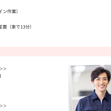
イン作業）
条件をクリアする
この内容で検索
星置（車で13分）
＞＞
】
＞＞