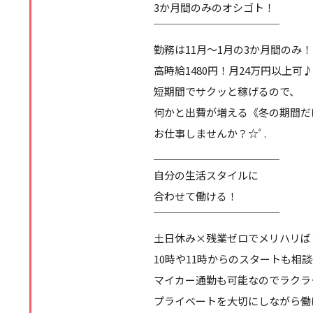
3か月間のみのオシゴト！
￣￣￣￣￣￣￣￣￣￣￣￣
勤務は11月～1月の3か月間のみ！
高時給1480円！月24万円以上可
短期間でサクッと稼げるので、
何かと出費が増える《冬の期間だ
お仕事しませんか？☆ﾟ.
＿＿＿＿＿＿＿＿＿＿＿＿
自分の生活スタイルに
合わせて働ける！
￣￣￣￣￣￣￣￣￣￣￣￣
土日休み×残業ゼロでメリハリば
10時や11時からのスタートも相談
マイカー通勤も可能なのでラクラ
プライベートを大切にしながら働