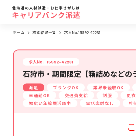
北海道の人材派遣・お仕事さがしは
キャリアバンク派遣
ホーム
検索結果一覧
求人No.15592-42281
勤務地
地域名
から探す
求人No.
15592-42281
石狩市・期間限定【箱詰めなどのラ
求人履歴はありません。
札幌市全域
派遣
ブランクOK
業界未経験OK
札幌市近郊エリア
車通勤OK
交通費支給
制服
更衣
旭川エリア
幅広い年齢層活躍中
電話応対なし
社
函館エリア
こ
帯広・十勝・釧路エリア
北見・網走エリア