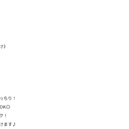
♪
け》
っちり！
OK◎
ク！
けます♪