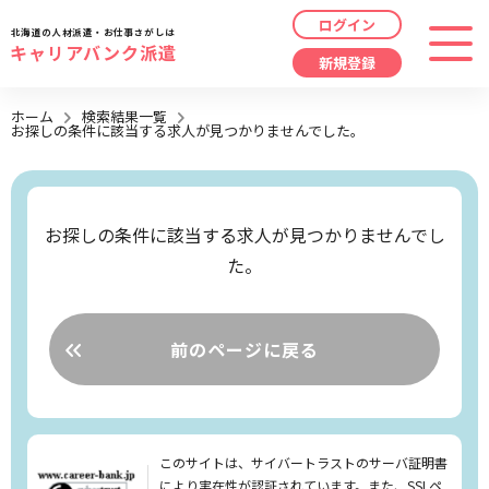
ログイン
北海道の人材派遣・お仕事さがしは
キャリアバンク派遣
新規登録
最近見た求人
ホーム
検索結果一覧
お探しの条件に該当する求人が見つかりませんでした。
勤務地
指定なし
求人履歴はありません。
職種
指定なし
お探しの条件に該当する求人が見つかりませんでし
た。
最近利用した検索条件
給与
時給/日給/月給から選択
検索履歴はありません。
こだわり
指定なし
前のページに戻る
キーワード
指定なし
このサイトは、サイバートラストのサーバ証明書
により実在性が認証されています。また、SSLペ