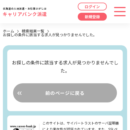
ログイン
北海道の人材派遣・お仕事さがしは
キャリアバンク派遣
新規登録
最近見た求人
ホーム
検索結果一覧
お探しの条件に該当する求人が見つかりませんでした。
勤務地
指定なし
求人履歴はありません。
職種
指定なし
お探しの条件に該当する求人が見つかりませんでし
た。
最近利用した検索条件
給与
時給/日給/月給から選択
検索履歴はありません。
こだわり
指定なし
前のページに戻る
キーワード
指定なし
このサイトは、サイバートラストのサーバ証明書
により実在性が認証されています。また、SSLペ