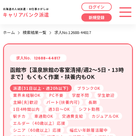
ログイン
北海道の人材派遣・お仕事さがしは
キャリアバンク派遣
新規登録
最近見た求人
ホーム
検索結果一覧
求人No.12688-44817
勤務地
指定なし
求人履歴はありません。
職種
指定なし
求人No.
12688-44817
函館市【温泉旅館の客室清掃/週2～5日・13時
最近利用した検索条件
まで】もくもく作業・扶養内もOK
給与
時給/日給/月給から選択
派遣(31日以上・週20h以下)
ブランクOK
検索履歴はありません。
こだわり
指定なし
業界未経験OK
PC不要
学歴不問
学生歓迎
主婦(夫)歓迎
パート(扶養内可)
長期
1日4時間以内
週3日～OK
シフト勤務
キーワード
指定なし
駅チカ
車通勤OK
交通費支給
カジュアルOK
エルダー（40歳以上）応援
シニア（60歳以上）応援
幅広い年齢層活躍中