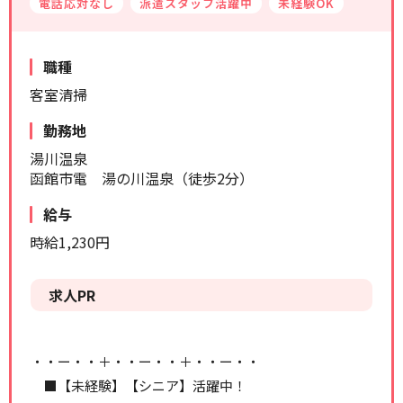
電話応対なし
派遣スタッフ活躍中
未経験OK
リセット
検索する
職種
客室清掃
勤務地
湯川温泉
函館市電 湯の川温泉（徒歩2分）
給与
時給1,230円
求人PR
・・ー・・＋・・ー・・＋・・ー・・
■【未経験】【シニア】活躍中！