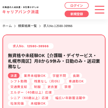
ログイン
北海道の人材派遣・お仕事さがしは
キャリアバンク派遣
新規登録
最近見た求人
ホーム
検索結果一覧
求人No.12580-38966
勤務地
指定なし
求人履歴はありません。
職種
指定なし
求人No.
12580-38966
無資格や未経験OK【介護職・デイサービス・
最近利用した検索条件
札幌市南区】月8から9休み・日勤のみ・送迎業
給与
時給/日給/月給から選択
務なし
検索履歴はありません。
こだわり
指定なし
派遣
業界未経験OK
学歴不問
長期
シフト勤務
残業なし（月0h）
車通勤OK
交通費支給
制服
更衣室
禁煙
キーワード
指定なし
エルダー（40歳以上）応援
シニア（60歳以上）応援
幅広い年齢層活躍中
社保完備
未経験OK