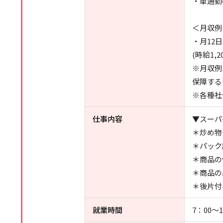
・車通勤
＜月収例
・月12
(時給1,2
※月収例
保障する
※各種社
仕事内容
▼スーパ
＊炒め物
＊パック
＊商品の
＊商品の
＊後片付
就業時間
7：00～