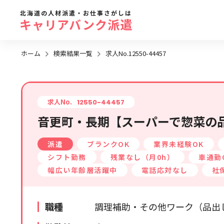
北海道の人材派遣・お仕事さがしは
キャリアバンク派遣
ホーム
検索結果一覧
求人No.12550-44457
勤務地
地域名
から探す
求人No.
12550-44457
音更町・長期【スーパーで惣菜の品
求人履歴はありません。
札幌市全域
派遣
ブランクOK
業界未経験OK
札幌市近郊エリア
シフト勤務
残業なし（月0h）
車通勤
旭川エリア
幅広い年齢層活躍中
電話応対なし
社
函館エリア
帯広・十勝・釧路エリア
職種
調理補助・その他ワーク（品出
北見・網走エリア