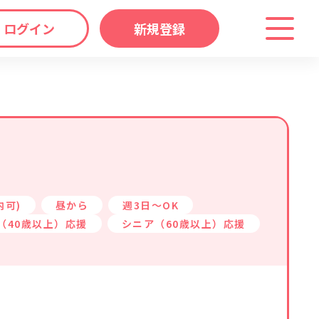
ログイン
新規登録
わり
キーワード
マップ
から探す
内可)
昼から
週3日～OK
（40歳以上）応援
シニア（60歳以上）応援