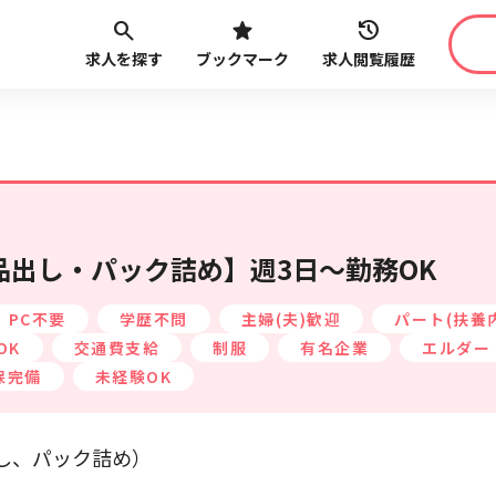
求人を探す
ブックマーク
求人閲覧履歴
職種
給与
こだ
最近見た求人
路線・駅
から探す
出し・パック詰め】週3日～勤務OK
PC不要
学歴不問
主婦(夫)歓迎
パート(扶養
OK
交通費支給
制服
有名企業
エルダー
保完備
未経験OK
最近利用した検索条件
し、パック詰め）