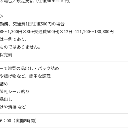
の場合／規定支給（往復6km=110円）
＞
日勤務、交通費1日往復500円の場合
00～1,300円×8h+交通費500円)×12日=121,200～130,800円
は一例であり、
ものではありません。
保完備
ーで惣菜の品出し・パック詰め
や揚げ物など、簡単な調理
詰め
値札シール貼り
品出し
けや清掃 など
16：00（実働8時間）