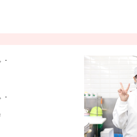
条件をクリアする
この内容で検索
。・
。・
方