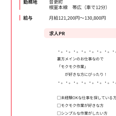
勤務地
音更町
根室本線 帯広（車で12分）
苫小牧・室蘭エリア
検索履歴はありません。
給与
月給121,200円～130,800円
北海道全域
道外
求人PR
・。・。・。・。・。・。・。・
裏方メインのお仕事なので
「モクモク作業」
が好きな方にぴったり！
・。・。・。・。・。・。・。・
□未経験OKな仕事を探している
□モクモク作業が好きな方
□シンプルな作業がしたい方