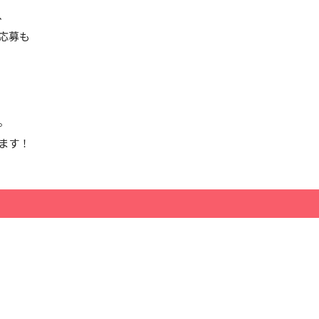
、
応募も
。
ます！