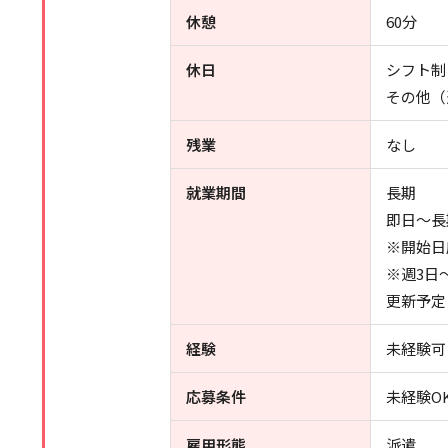
休憩
60分
休日
シフト制
その他（
残業
なし
就業期間
長期
即日～長
※開始日
※週3日
更新予定
経験
未経験可
応募条件
未経験O
雇用形態
派遣