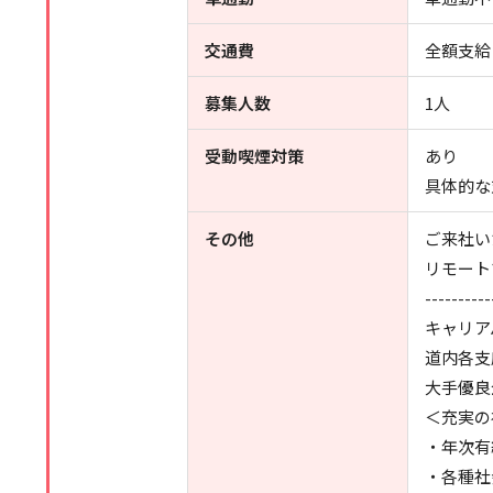
交通費
全額支給
募集人数
1人
受動喫煙対策
あり
具体的な
その他
ご来社い
リモート
----------
キャリア
道内各支
大手優良
＜充実の
・年次有
・各種社