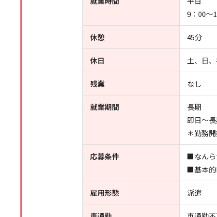
就業時間
平日
9：00～
休憩
45分
休日
土、日、
残業
なし
就業期間
長期
即日～長
＊勤務開
応募条件
■なんら
■基本的
雇用形態
派遣
車通勤
車通勤不