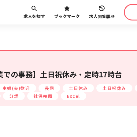
求人を探す
ブックマーク
求人閲覧履歴
職種
給与
こだ
最近見た求人
路線・駅
から探す
業での事務】土日祝休み・定時17時台
主婦(夫)歓迎
長期
土日休み
土日祝休み
分煙
社保完備
Excel
最近利用した検索条件