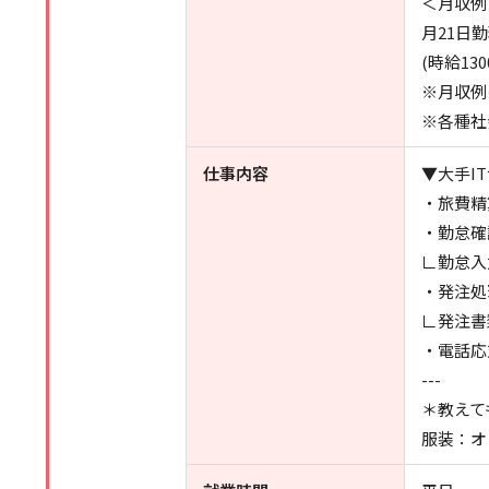
＜月収例
月21日
(時給130
※月収例
※各種社
仕事内容
▼大手I
・旅費精
・勤怠確
∟勤怠入
・発注処
∟発注書
・電話応
---
＊教えて
服装：オ