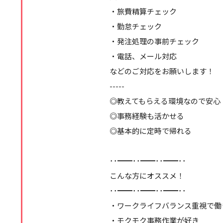
・旅費精算チェック
・勤怠チェック
・発注処理の事前チェック
・電話、メール対応
などのご対応をお願いします！
-----
◎教えてもらえる環境なので安心
◎事務経験も活かせる
◎基本的に定時で帰れる
･･━━･･━━･･━━･･
こんな方にオススメ！
･･━━･･━━･･━━･･
・ワークライフバランス重視で働
・モクモク事務作業が好き