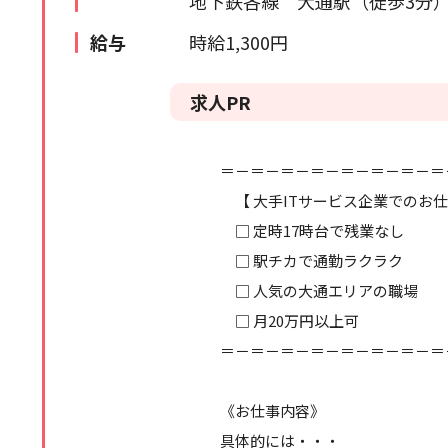
地下鉄各線 大通駅（徒歩3分
苫小牧・室蘭エリア
検索履歴はありません。
給与
時給1,300円
北海道全域
求人PR
道外
＝－＝－＝－＝－＝－＝－＝－＝
【 大手ITサービス企業でのお仕
□ 定時17時台で残業なし
□ 駅チカで通勤ラクラク
□ 人気の大通エリアの職場
□ 月20万円以上可
＝－＝－＝－＝－＝－＝－＝－＝
《お仕事内容》
具体的には・・・