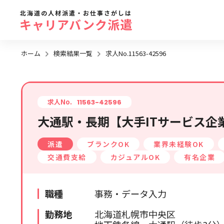
北海道の人材派遣・お仕事さがしは
キャリアバンク派遣
ホーム
検索結果一覧
求人No.11563-42596
勤務地
地域名
から探す
求人No.
11563-42596
大通駅・長期【大手ITサービス企
求人履歴はありません。
札幌市全域
派遣
ブランクOK
業界未経験OK
札幌市近郊エリア
交通費支給
カジュアルOK
有名企業
旭川エリア
函館エリア
職種
事務・データ入力
帯広・十勝・釧路エリア
勤務地
北海道札幌市中央区
北見・網走エリア