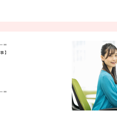
）
条件をクリアする
この内容で検索
－＝
事 】
－＝