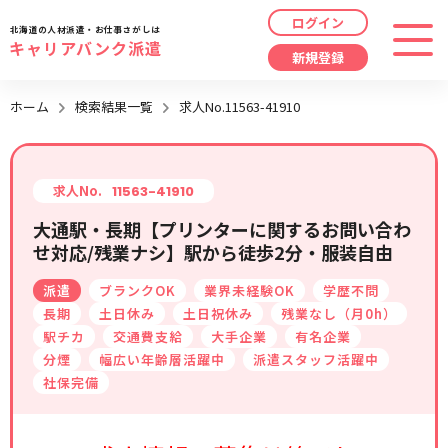
ログイン
北海道の人材派遣・お仕事さがしは
キャリアバンク派遣
新規登録
最近見た求人
ホーム
検索結果一覧
求人No.11563-41910
勤務地
指定なし
求人履歴はありません。
職種
指定なし
求人No.
11563-41910
大通駅・長期【プリンターに関するお問い合わ
最近利用した検索条件
せ対応/残業ナシ】駅から徒歩2分・服装自由
給与
時給/日給/月給から選択
派遣
ブランクOK
業界未経験OK
学歴不問
検索履歴はありません。
こだわり
指定なし
長期
土日休み
土日祝休み
残業なし（月0h）
駅チカ
交通費支給
大手企業
有名企業
分煙
幅広い年齢層活躍中
派遣スタッフ活躍中
キーワード
指定なし
社保完備