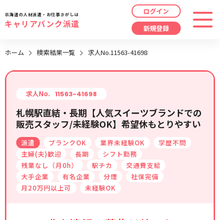
ログイン
北海道の人材派遣・お仕事さがしは
キャリアバンク派遣
新規登録
最近見た求人
ホーム
検索結果一覧
求人No.11563-41698
勤務地
指定なし
求人履歴はありません。
職種
指定なし
求人No.
11563-41698
札幌駅直結・長期【人気スイーツブランドでの
最近利用した検索条件
販売スタッフ/未経験OK】希望休もとりやすい
給与
時給/日給/月給から選択
派遣
ブランクOK
業界未経験OK
学歴不問
検索履歴はありません。
こだわり
指定なし
主婦(夫)歓迎
長期
シフト勤務
残業なし（月0h）
駅チカ
交通費支給
大手企業
有名企業
分煙
社保完備
キーワード
指定なし
月20万円以上可
未経験OK