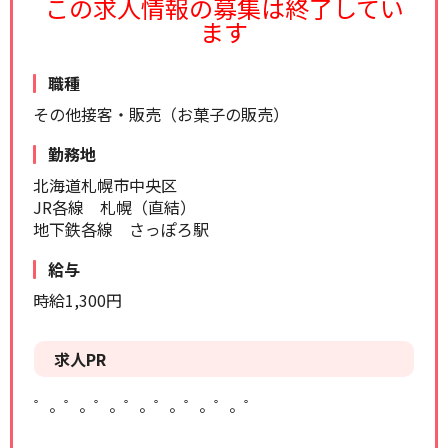
この求人情報の募集は終了してい
リセット
検索する
ます
職種
その他接客・販売（お菓子の販売）
勤務地
北海道札幌市中央区
JR各線 札幌（直結）
地下鉄各線 さっぽろ駅
給与
時給1,300円
求人PR
゜。゜。゜。゜。゜。゜。゜。゜