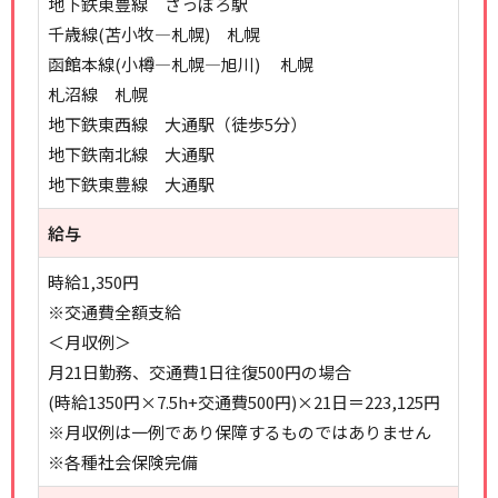
地下鉄東豊線 さっぽろ駅
千歳線(苫小牧―札幌) 札幌
函館本線(小樽―札幌―旭川) 札幌
札沼線 札幌
地下鉄東西線 大通駅（徒歩5分）
地下鉄南北線 大通駅
地下鉄東豊線 大通駅
給与
時給1,350円
※交通費全額支給
＜月収例＞
月21日勤務、交通費1日往復500円の場合
(時給1350円×7.5h+交通費500円)×21日＝223,125円
※月収例は一例であり保障するものではありません
※各種社会保険完備