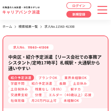
ログイン
北海道の人材派遣・お仕事さがしは
キャリアバンク派遣
新規登録
最近見た求人
ホーム
検索結果一覧
求人No.11563-41308
勤務地
指定なし
求人履歴はありません。
職種
指定なし
求人No.
11563-41308
中央区・紹介予定派遣【リース会社での事務ア
最近利用した検索条件
シスタント/定時17時半】札幌駅・大通駅から
給与
時給/日給/月給から選択
通いやすい
検索履歴はありません。
こだわり
指定なし
紹介予定派遣
ブランクOK
業界未経験OK
学歴不問
紹介予定派遣
長期
土日休み
土日祝休み
残業なし（月0h）
駅チカ
キーワード
指定なし
交通費支給
分煙
エルダー（40歳以上）応援
社保完備
月20万円以上可
未経験OK