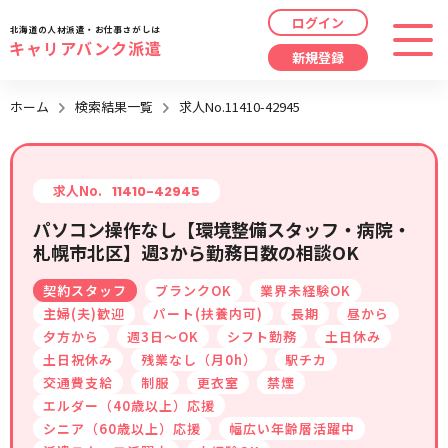
ログイン
北海道の人材派遣・お仕事さがしは
キャリアバンク派遣
新規登録
最近見た求人
ホーム
検索結果一覧
求人No.11410-42945
勤務地
指定なし
求人履歴はありません。
職種
指定なし
求人No.
11410-42945
パソコン操作なし【環境整備スタッフ・病院・
最近利用した検索条件
札幌市北区】週3から勤務日数の相談OK
給与
時給/日給/月給から選択
契約スタッフ
ブランクOK
業界未経験OK
検索履歴はありません。
こだわり
指定なし
主婦(夫)歓迎
パート(扶養内可)
長期
昼から
夕方から
週3日～OK
シフト勤務
土日休み
土日祝休み
残業なし（月0h）
駅チカ
キーワード
指定なし
交通費支給
制服
更衣室
禁煙
エルダー（40歳以上）応援
シニア（60歳以上）応援
幅広い年齢層活躍中