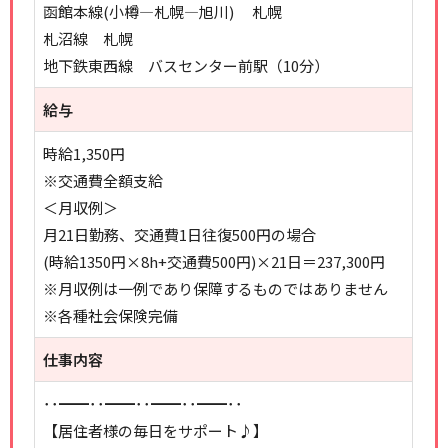
函館本線(小樽―札幌―旭川) 札幌
札沼線 札幌
地下鉄東西線 バスセンター前駅（10分）
給与
時給1,350円
※交通費全額支給
＜月収例＞
月21日勤務、交通費1日往復500円の場合
(時給1350円×8h+交通費500円)×21日＝237,300円
※月収例は一例であり保障するものではありません
※各種社会保険完備
仕事内容
･･━━･･━━･･━━･･━━･･
【居住者様の毎日をサポート♪】