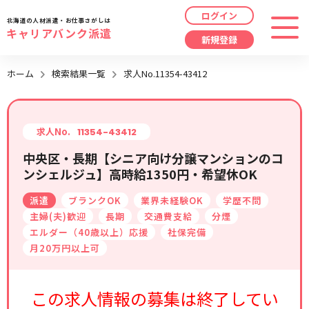
ログイン
北海道の人材派遣・お仕事さがしは
キャリアバンク派遣
新規登録
最近見た求人
ホーム
検索結果一覧
求人No.11354-43412
勤務地
指定なし
求人履歴はありません。
職種
指定なし
求人No.
11354-43412
中央区・長期【シニア向け分譲マンションのコ
最近利用した検索条件
ンシェルジュ】高時給1350円・希望休OK
給与
時給/日給/月給から選択
派遣
ブランクOK
業界未経験OK
学歴不問
検索履歴はありません。
こだわり
指定なし
主婦(夫)歓迎
長期
交通費支給
分煙
エルダー（40歳以上）応援
社保完備
月20万円以上可
キーワード
指定なし
この求人情報の募集は終了してい