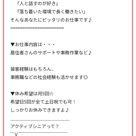
『人と話すのが好き』
『落ち着いた環境で長く働きたい』
そんなあなたにピッタリのお仕事です♪
======================
▼お仕事内容は・・・
居住者さんのサポートや事務作業など♪
接客経験はもちろん、
事務職などの社会経験も活かせます◎
▼休み希望は月5回☆
希望日5回が全て土日祝でも可！
しっかりお休みできますよ♪
＿＿＿＿＿＿＿＿＿＿＿＿＿
アクティブシニアって？
￣V￣￣￣￣￣￣￣￣￣￣￣