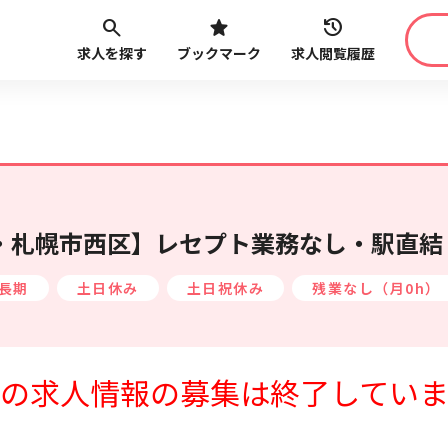
求人を探す
ブックマーク
求人閲覧履歴
職種
給与
こだ
最近見た求人
路線・駅
から探す
・札幌市西区】レセプト業務なし・駅直結
長期
土日休み
土日祝休み
残業なし（月0h）
の求人情報の募集は終了してい
最近利用した検索条件