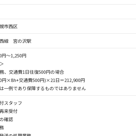
幌市西区
西線 宮の沢駅
0円～1,250円
＞
勤務、交通費1日往復500円の場合
50円×8h+交通費500円)×21日＝212,900円
は一例であり保障するものではありません
付スタッフ
再来受付
の確認
務
発送の処理業務