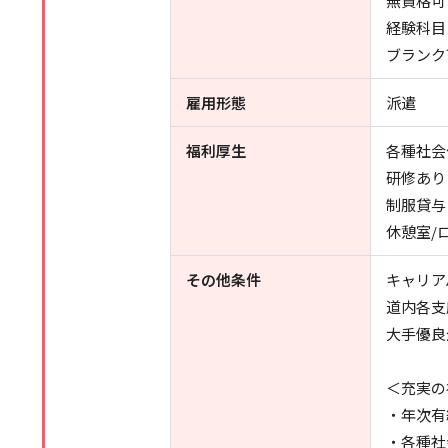
無資格可
経験科目
ブランク
雇用形態
派遣
福利厚生
各種社会
研修あり
制服貸与
休憩室/
その他条件
キャリア
道内各支
大手優良
＜充実の
・年次有
・各種社