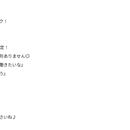
ク！
限定！
則ありません◎
働きたいな』
う』
！
さいね♪