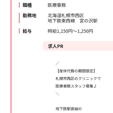
職種
医療事務
苫小牧・室蘭エリア
検索履歴はありません。
勤務地
北海道札幌市西区
北海道全域
地下鉄東西線 宮の沢駅
道外
給与
時給1,150円～1,250円
求人PR
／
【産休代務の期間限定】
札幌市西区のクリニックで
医療事務スタッフ募集♪
＼
地下鉄駅直結の