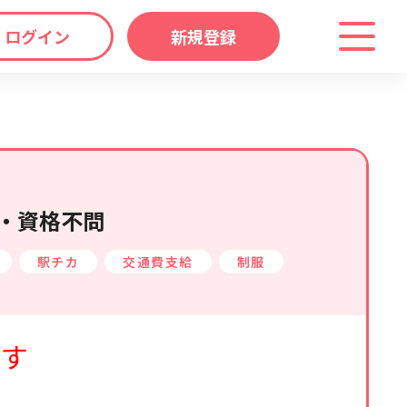
ログイン
新規登録
わり
キーワード
マップ
から探す
・資格不問
駅チカ
交通費支給
制服
ます