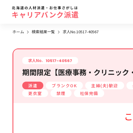
北海道の人材派遣・お仕事さがしは
キャリアバンク派遣
ホーム
検索結果一覧
求人No.10517-40567
勤務地
地域名
から探す
求人No.
10517-40567
期間限定【医療事務・クリニック
求人履歴はありません。
札幌市全域
派遣
ブランクOK
主婦(夫)歓迎
札幌市近郊エリア
更衣室
禁煙
社保完備
旭川エリア
函館エリア
こ
帯広・十勝・釧路エリア
北見・網走エリア