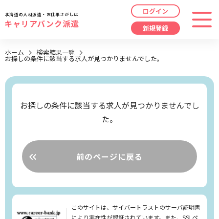
ログイン
北海道の人材派遣・お仕事さがしは
キャリアバンク派遣
新規登録
最近見た求人
ホーム
検索結果一覧
お探しの条件に該当する求人が見つかりませんでした。
勤務地
指定なし
求人履歴はありません。
職種
指定なし
お探しの条件に該当する求人が見つかりませんでし
た。
最近利用した検索条件
給与
時給/日給/月給から選択
検索履歴はありません。
こだわり
指定なし
前のページに戻る
キーワード
指定なし
このサイトは、サイバートラストのサーバ証明書
により実在性が認証されています。また、SSLペ