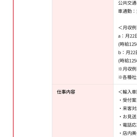
公共交通
車通勤：
＜月収例
a：月2
(時給12
b：月2
(時給12
※月収例
※各種社
仕事内容
＜輸入車
・受付案
・来客対
・お見送
・電話応
・店内美