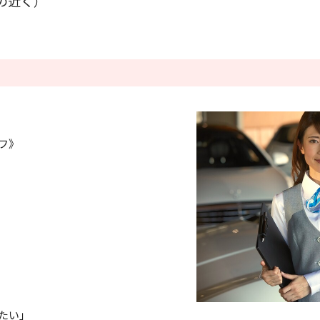
の近く）
条件をクリアする
この内容で検索
フ》
たい」