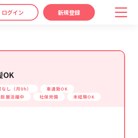
ログイン
新規登録
わり
キーワード
マップ
から探す
OK
業なし（月0h）
車通勤OK
年齢層活躍中
社保完備
未経験OK