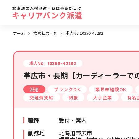
北海道の人材派遣・お仕事さがしは
キャリアバンク派遣
ホーム
検索結果一覧
求人No.10356-42292
勤務地
地域名
から探す
求人No.
10356-42292
帯広市・長期【カーディーラーでの
求人履歴はありません。
札幌市全域
派遣
ブランクOK
業界未経験OK
札幌市近郊エリア
交通費支給
制服
大手企業
有名
旭川エリア
函館エリア
職種
受付・案内
帯広・十勝・釧路エリア
勤務地
北海道帯広市
北見・網走エリア