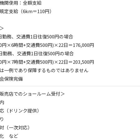
機関使用：全額支給
規定支給（6km＝110円）
＞
2日勤務、交通費1日往復500円の場合
50円×6時間+交通費500円)×22日＝176,000円
2日勤務、交通費1日往復500円の場合
50円×7時間+交通費500円)×22日＝203,500円
は一例であり保障するものではありません
会保険完備
販売店でのショールーム受付＞
内
応（ドリンク提供）
り
対（一次対応）
化 など