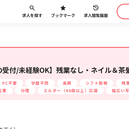
求人を探す
ブックマーク
求人閲覧履歴
職種
給与
こだ
最近見た求人
路線・駅
から探す
受付/未経験OK】残業なし・ネイル＆茶髪
PC不要
学歴不問
長期
シフト勤務
残
企業
分煙
エルダー（40歳以上）応援
幅広い
最近利用した検索条件