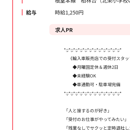
根室本線 柏林台（北栄小学校
苫小牧・室蘭エリア
検索履歴はありません。
給与
時給1,250円
北海道全域
求人PR
道外
*:;:*:;:*:;:*:;:*:;:*:;:*:;:*:;:*:;:*:;:*:;:*:;:*
《輸入車販売店での受付スタッ
◆月曜固定休＆週休2日
◆未経験OK
◆車通勤可・駐車場完備
*:;:*:;:*:;:*:;:*:;:*:;:*:;:*:;:*:;:*:;:*:;:*:;:*
「人と接するのが好き」
「受付のお仕事がやってみたい」
「残業なしでサクッと定時退社し