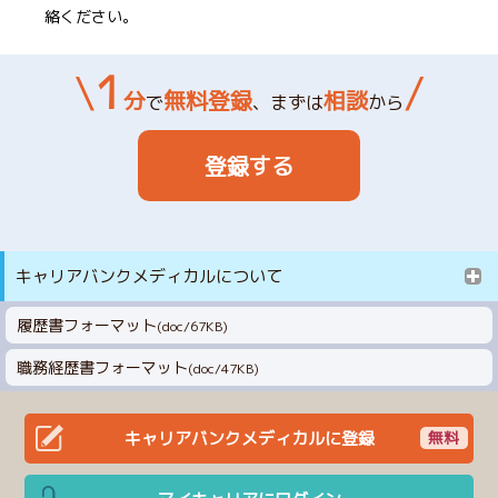
絡ください。
1
分
無料登録
相談
で
、まずは
から
登録する
キャリアバンクメディカルについて
詳
はじめての方へ
履歴書フォーマット
(doc/67KB)
職務経歴書フォーマット
(doc/47KB)
サービスのご案内
よくあるご質問
キャリアバンクメディカルに登録
お問い合わせ