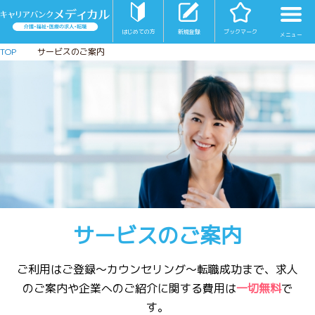
北海道のお仕事さがしはキャリアバンクメ
はじめての方
新規登録
ブックマーク
TOP
サービスのご案内
サービスのご案内
ご利用はご登録～カウンセリング～転職成功まで、
求人
のご案内や企業へのご紹介に関する費用は
一切無料
で
す。