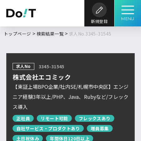
MENU
新規登録
勤務地
職種
開発内容
年収
トップページ
検索結果一覧
求人No.3345-31545
求人履歴はありません。
求人検索
こだわり
開発環境・
言語
キーワード
ツール
条件
求人No
3345-31545
求人を探す
ブックマーク
求人閲覧履歴
フルリモート
株式会社エコミック
北海道
新着求人一覧
【東証上場BPO企業/社内SE/札幌市中央区】エンジ
東北
ニア経験3年以上/PHP、Java、Rubyなど/フレック
DoITについて
ス導入
関東
検索履歴はありません。
北信越
正社員
リモート可能
フレックスあり
自社サービス・プロダクトあり
増員募集
サービス概要
求人特集
よくあるご質問
東海
土日祝休み
年間休日120日以上
関西