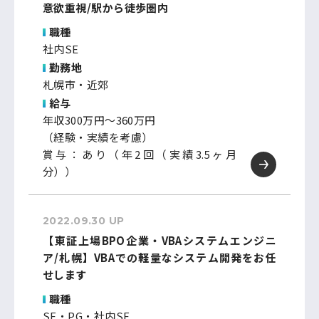
意欲重視/駅から徒歩圏内
職種
社内SE
勤務地
札幌市・近郊
給与
年収300万円～360万円
（経験・実績を考慮）
賞与：あり（年2回（実績3.5ヶ月
分））
2022.09.30 UP
【東証上場BPO企業・VBAシステムエンジニ
ア/札幌】VBAでの軽量なシステム開発をお任
せします
職種
SE・PG・社内SE