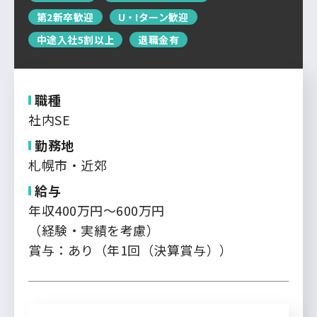
運営会社について
第2新卒歓迎
U・Iターン歓迎
中国・四国
企業担当者の方へ
中途入社5割以上
退職金有
お問い合わせ
九州・沖縄
職種
ログイン
新規登録
社内SE
勤務地
札幌市・近郊
給与
年収400万円～600万円
（経験・実績を考慮）
賞与：あり（年1回（決算賞与））