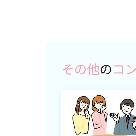
その他
の
コ