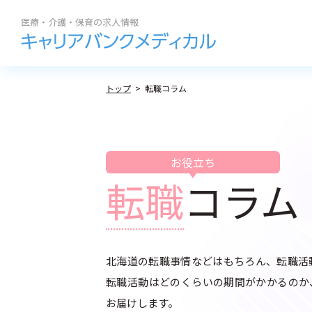
勤務地
職種
トップ
転職コラム
求人閲覧履歴
私たちの紹介
BROWSI
地域名
から探す
サポート内容
お役立ち
求人履歴はありません。
札幌市全域
転職
コラム
コラム
最近利用した検索条
求人を
道央エリア
よくある質問
道北エリア
道南エリア
北海道の転職事情などはもちろん、転職活
道東エリア
転職活動はどのくらいの期間がかかるのか
お届けします。
道外