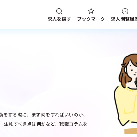
求人を探す
求人閲覧履
ブックマーク
給与
資格
施設形態
求人検索
NG HISTORY
路線・駅
から探す
件
SEARCH CONDITION
ブックマーク
探す
求人閲覧履歴
新着求人一覧
検索履歴はありません。
動をする際に、まず何をすればいいのか、
、注意すべき点は何かなど、転職コラムを